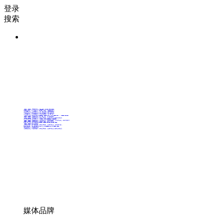
登录
搜索
36氪Auto
数字时氪
未来消费
智能涌现
未来城市
启动Power on
36氪出海
36氪研究院
潮生TIDE
36氪企服点评
36氪财经
职场bonus
36碳
后浪研究所
暗涌Waves
硬氪
氪睿研究院
媒体品牌