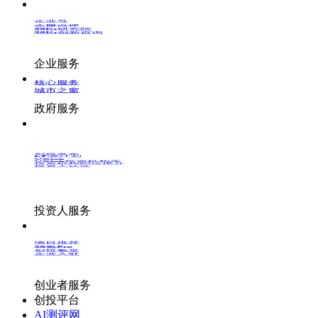
企业号
企服点评
36Kr研究院
36Kr创新咨询
企业服务
核心服务
城市之窗
政府服务
创投发布
LP源计划
VClub
VClub投资机构库
投资机构职位推介
投资人认证
投资人服务
项目推荐
36氪Pro
创投氪堂
企业入驻
创业者服务
创投平台
AI测评网