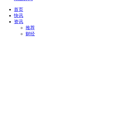
首页
快讯
资讯
推荐
财经
AI
项目推荐
安徽
最新
创投
汽车
科技
专精特新
直播
视频
专题
活动
搜索
项目推荐
我要入驻