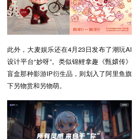
此外，大麦娱乐还在4月23日发布了潮玩AI
设计平台“妙呀”。类似锦鲤拿趣《甄嬛传》
盲盒那种影游IP衍生品，则划入了阿里鱼旗
下另物赏和另物萌。