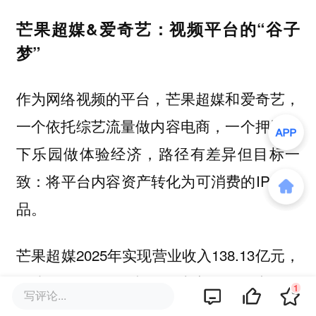
芒果超媒&爱奇艺：视频平台的“谷子
梦”
作为网络视频的平台，芒果超媒和爱奇艺，
一个依托综艺流量做内容电商，一个押注线
下乐园做体验经济，路径有差异但目标一
致：将平台内容资产转化为可消费的IP衍生
品。
芒果超媒2025年实现营业收入138.13亿元，
同比下降1.89%；归属于上市公司股东的净
1
写评论...
利润12.27亿元，同比下降10.06%。