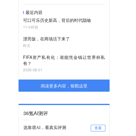
最近内容
可口可乐历史新高，背后的时代隐喻
11小时前
漂亮饭，在商场活下来了
昨天
FIFA资产私有化：谁能凭金钱让世界杯私
有？
2026-08-01
阅读更多内容，狠戳这里
36氪AI测评
选靠谱AI，看真实评测
查看