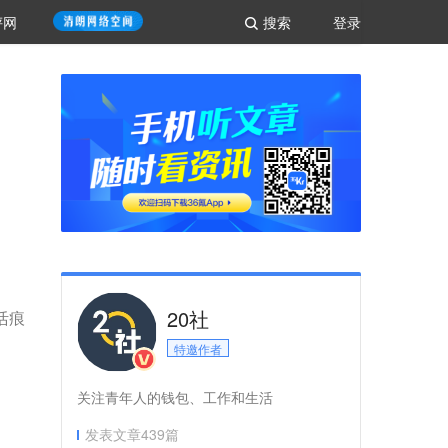
评网
搜索
登录
20社
活痕
特邀作者
关注青年人的钱包、工作和生活
发表文章
439
篇