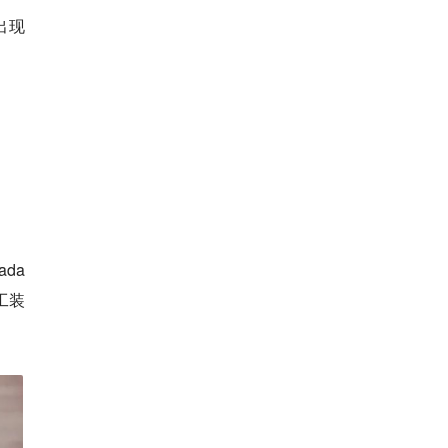
出现
da
工装