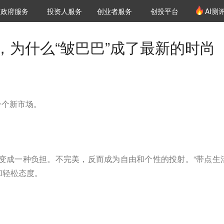
创投发布
项目推荐
核心服务
LP源计划
政府服务
投资人服务
创业者服务
创投平台
AI测
36氪Pro
VClub
VClub投资机构库
创投氪堂
城市之窗
投资机构职位推介
企业入驻
投资人认证
JI，为什么“皱巴巴”成了最新的时尚
一个新市场。
在变成一种负担。不完美，反而成为自由和个性的投射。“带点生
和轻松态度。