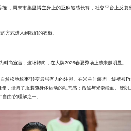
A字裙，周末市集里博主身上的亚麻皱感长裤，社交平台上反复
便的方式进入到我们的衣橱。
成为时尚宣言，这场转向，在大牌2026春夏秀场上越来越明显。
”向“自然松弛叙事”转变最强有力的注脚。在米兰时装周，皱褶被Pra
肌理，强调了服装随身体运动的动态感；褶皱与光滑缎面、硬朗
“自由”的理解之一。