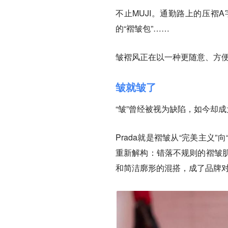
不止MUJI。通勤路上的压褶
的“褶皱包”……
皱褶风正在以一种更随意、方
皱就皱了
“皱”曾经被视为缺陷，如今却
Prada就是褶皱从“完美主义
重新解构：错落不规则的褶皱
和简洁廓形的混搭，成了品牌对