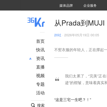
36氪Auto
数字时氪
企业号
未来消费
智能涌现
未来城市
启动Power on
媒体品牌
企业服务
企服点评
36氪出海
36氪研究院
潮生TIDE
36氪企服点评
36Kr研究院
36氪财经
职场bonus
36碳
后浪研究所
36Kr创新咨询
暗涌Waves
硬氪
氪睿研究院
从Prada到MU
20社
·
2026年05月19日 00:05
首页
快讯
不熨衣服的年轻人，正在撑起
资讯
直播
最新
推荐
创投
财经
视频
我们太累了，“完美”正
汽车
AI
迹”的褶皱，意味着真实
专题
科技
项目推荐
活动
专精特新
安徽
“这是三宅一生吧？！”
搜索