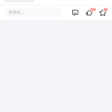
234
65
写评论...
办公Agent大战正酣，真正的胜负
手却藏在看不见的地方
热门文章推荐
云维保干货分享：设备管理员通
行的工作职责
2023-01-04
云维保干货分享：企业工厂设备
台账管理方法
2023-01-04
苹果2万亿美元市值一夜崩塌！