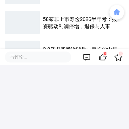
58家非上市寿险2026半年考：投
资驱动利润倍增，退保与人事风
险暗藏
2.8亿旧账撤诉背后：申通的中场
5
1
战事
写评论...
评论区