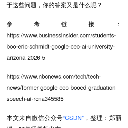
于这些问题，你的答案又是什么呢？
参考链接：
https://www.businessinsider.com/students-
boo-eric-schmidt-google-ceo-ai-university-
arizona-2026-5
https://www.nbcnews.com/tech/tech-
news/former-google-ceo-booed-graduation-
speech-ai-rcna345585
本文来自微信公众号
“CSDN”
，整理：郑丽