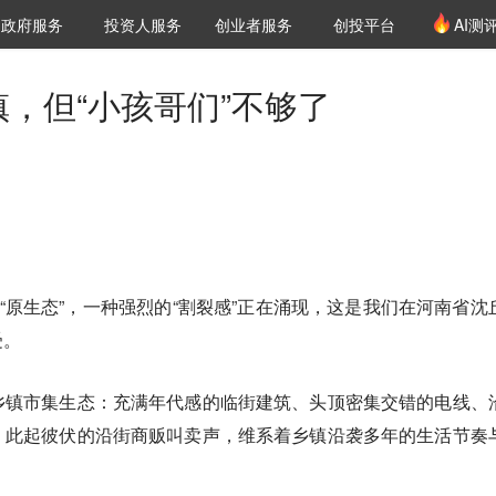
创投发布
项目推荐
核心服务
LP源计划
政府服务
投资人服务
创业者服务
创投平台
AI测
36氪Pro
VClub
VClub投资机构库
创投氪堂
城市之窗
投资机构职位推介
企业入驻
投资人认证
镇，但“小孩哥们”不够了
的“原生态”，一种强烈的“割裂感”正在涌现，这是我们在河南省沈
受。
乡镇市集生态：充满年代感的临街建筑、头顶密集交错的电线、
、此起彼伏的沿街商贩叫卖声，维系着乡镇沿袭多年的生活节奏