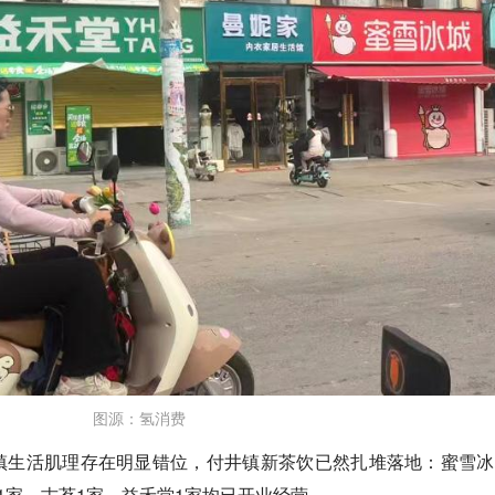
图源：氢消费
镇生活肌理存在明显错位，付井镇新茶饮已然扎堆落地：蜜雪冰
1家、古茗1家、益禾堂1家均已开业经营。