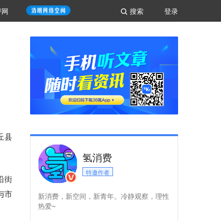
评网
搜索
登录
丘县
氢消费
特邀作者
沿街
与市
新消费，新空间，新青年。冷静观察，理性
热爱~