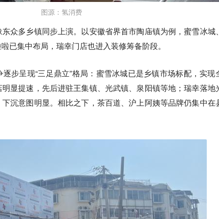
图源：氢消费
豫东众多乡镇同步上演。以安徽省界首市陶庙镇为例，蜜雪冰城
啦啦已集中布局，瑞幸门店也进入装修筹备阶段。
逐步呈现“三足鼎立”格局：蜜雪冰城已是乡镇市场标配，实现
店明显提速，先后进驻王集镇、光武镇、泉阳镇等地；瑞幸落地
，下沉意图明显。相比之下，茶百道、沪上阿姨等品牌仍集中在