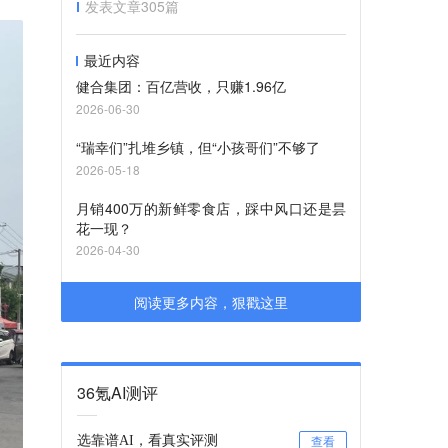
发表文章
305
篇
最近内容
健合集团：百亿营收，只赚1.96亿
2026-06-30
“瑞幸们”扎堆乡镇，但“小孩哥们”不够了
2026-05-18
月销400万的新鲜零食店，踩中风口还是昙
花一现？
2026-04-30
阅读更多内容，狠戳这里
36氪AI测评
选靠谱AI，看真实评测
查看