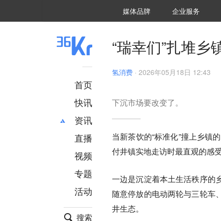
36氪Auto
数字时氪
企业号
未来消费
智能涌现
未来城市
启动Power on
媒体品牌
企业服务
企服点评
36氪出海
36氪研究院
潮生TIDE
36氪企服点评
36Kr研究院
36氪财经
职场bonus
36碳
后浪研究所
36Kr创新咨询
暗涌Waves
硬氪
氪睿研究院
“瑞幸们”扎堆乡
氢消费
·
2026年05月18日 12:43
首页
快讯
下沉市场要改变了。
资讯
当新茶饮的“标准化”撞上乡镇
直播
最新
推荐
付井镇实地走访时最直观的感
创投
财经
视频
汽车
AI
专题
一边是沉淀着本土生活秩序的
科技
项目推荐
活动
专精特新
安徽
随意停放的电动两轮与三轮车
井生态。
搜索