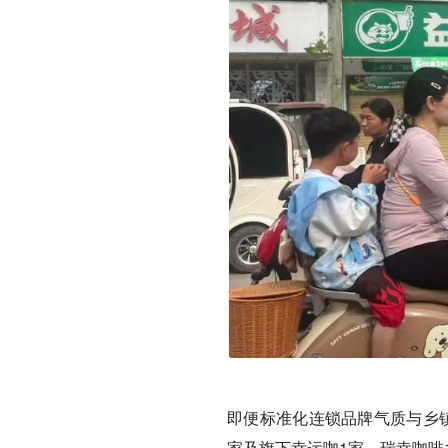
即便标准化连锁品牌气质与乡
家及旗下幸运咖1家、瑞幸咖啡