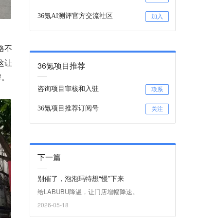
36氪AI测评官方交流社区
加入
格不
这让
36氪项目推荐
解。
咨询项目审核和入驻
联系
36氪项目推荐订阅号
关注
下一篇
别催了，泡泡玛特想“慢”下来
给LABUBU降温，让门店增幅降速。
2026-05-18