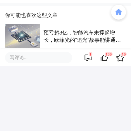
你可能也喜欢这些文章
预亏超3亿，智能汽车未撑起增
长，欧菲光的“追光”故事能讲通
吗？
1
136
16
写评论...
家居上市公司，都想靠AI、半导
体翻身
忠告零售企业：别硬逼二代接班
印烟标的拿10亿买药厂，背后“安
徽富豪”三度遭留置