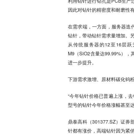
利用钻针进行钻孔是PCB生产
因此对钻针的精密度和耐磨性
在需求端，一方面，服务器迭代
钻针，带动钻针需求量增加。另一
从传统服务器的12至16层
M9（SiO2含量达99.99%
进一步提升。
下游需求激增、原材料碳化钨
“
今年钻针价格已普遍上涨，去年
型号的钻针今年价格涨幅甚至达
鼎泰高科（301377.SZ）
针都有涨价，高端钻针因为紧