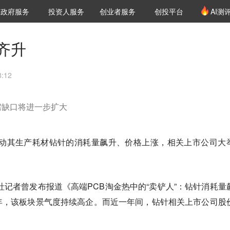
创投发布
项目推荐
核心服务
LP源计划
政府服务
投资人服务
创业者服务
创投平台
AI测
36氪Pro
VClub
VClub投资机构库
创投氪堂
城市之窗
投资机构职位推介
企业入驻
投资人认证
齐升
:12
需缺口将进一步扩大
，带动其生产耗材钻针的消耗量飙升、价格上涨，相关上市公司大
联社记者曾发布报道《高端PCB淘金热中的“卖铲人”：钻针消耗量
年，该板块景气度持续高企。
而近一年间，钻针相关上市公司股