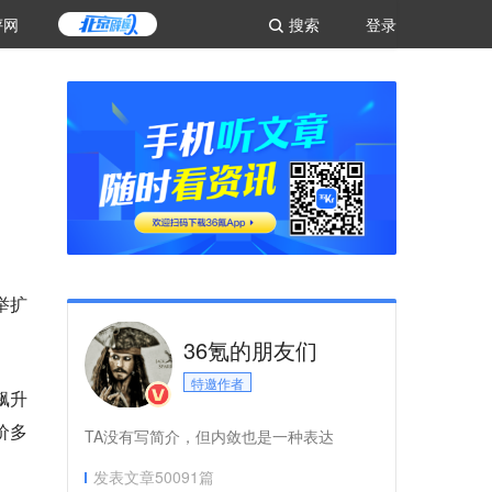
评网
搜索
登录
举扩
36氪的朋友们
特邀作者
飙升
价多
TA没有写简介，但内敛也是一种表达
发表文章
50091
篇