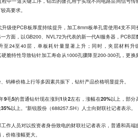
过程中一道关键工序，钻出的微孔用于实现不同电路层间信号传
有较高要求。
升级使PCB板厚度持续提升，加工8mm板单孔需使用4支不同
方面，以GB200、NVL72为代表的新一代AI服务器，PCB层
跃升至24至40层，单板耗针量显著上升；同时，夹层材料升
），其硬脆特性导致钻针加工寿命从1000孔骤降至200-300孔，更换
粉、钨棒价格上行等多因素共振下，钻针产品价格明显提升。
9毛5的普通钻针现在涨到1块2左右，涨幅在20%以上，部分
35%以上。
”新锐股份（688257.SH）人士向财联社记者表示。
证券部工作人员对以投资者身份致电的财联社记者表示，
普通和高端
俏，价格涨幅更大。