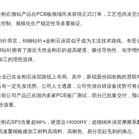
刚石微钻产品在PCB板领域尚未获得正式订单，工艺也尚未完
本控制、规模化生产稳定性等多重验证。
钻针而言，钨钢钻针+金刚石涂层似乎成为主流技术路线。
有受
B钻针拥有了接近天然金刚石的超高硬度、极佳导热性、化学惰
加工的理想选择。
企业已在金刚石涂层路线上布局。其中，新锐股份拟收购的慧联
具有一定先发优势。公司人士透露，公司凭借自研设备优势可将
目前公司产品已在国内多家PCB板厂测试，部分已批量交付，预
步放量。
石SP3含量超98%，硬度达10000HV；超细纳米涂层摩擦系
频高速覆铜板难加工材料高填料、高耐热、易分层起毛刺的痛点。