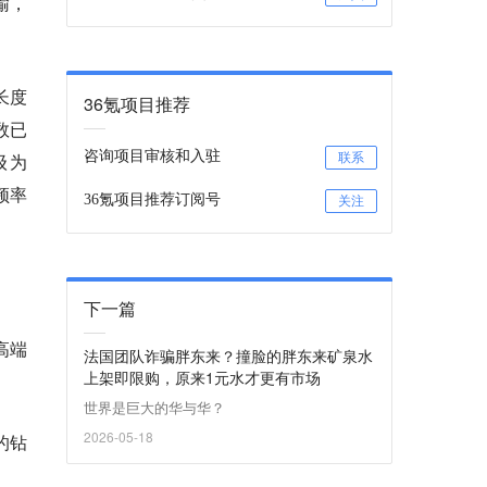
输，
长度
36氪项目推荐
数已
咨询项目审核和入驻
级为
联系
频率
36氪项目推荐订阅号
关注
下一篇
高端
法国团队诈骗胖东来？撞脸的胖东来矿泉水
上架即限购，原来1元水才更有市场
世界是巨大的华与华？
2026-05-18
的钻