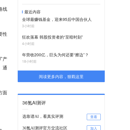
路线
最近内容
全球最赚钱基金，迎来95后中国合伙人
3小时前
要性
狂欢落幕 韩股投资者的“至暗时刻”
4小时前
年营收200亿，巨头为何还要“擦边”？
扩产
18小时前
、通
阅读更多内容，狠戳这里
方面
36氪AI测评
选靠谱AI，看真实评测
查看
36氪AI测评官方交流社区
加入