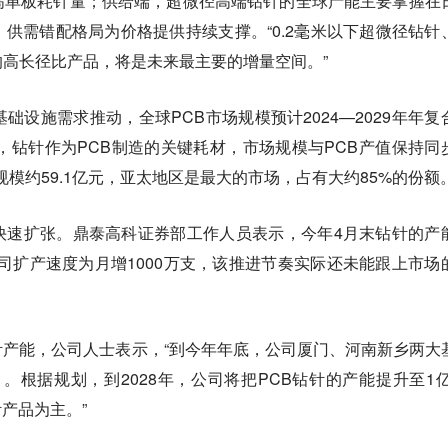
高单板耗针量；供给端，超微径高端钻针的全球产能主要掌握在
供需错配格局为价格提供持续支撑。“0.2毫米以下超微径钻针
高长径比产品，将是未来最主要的增量空间。”
受AI基础设施需求推动，全球PCB市场规模预计2024—2029年年复
为，钻针作为PCB制造的关键耗材，市场规模与PCB产值保持同
场规模约59.1亿元，亚太地区是最大的市场，占有大约85%的份额
快速扩张。鼎泰高科证券部工作人员表示，今年4月末钻针的产
公司扩产速度为月增1000万支，该推进节奏实际还未能跟上市场
产能，公司人士表示，“到今年年底，公司厦门、河南新乡两大
月。根据规划，到2028年，公司将把PCB钻针的产能提升至1亿
产品为主。”