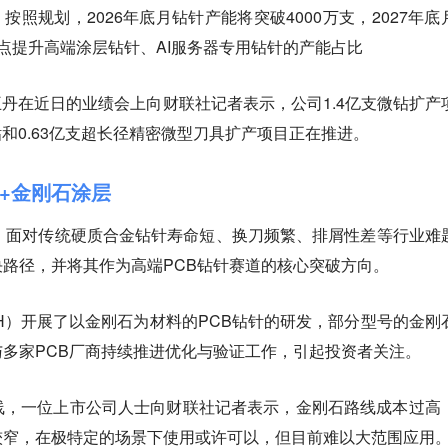
面，按照规划，2026年底月钻针产能将突破4000万支，2027年底
点提升高端涂层钻针、AI服务器专用钻针的产能占比
董秘王丹在近日的业绩会上向财联社记者表示，公司1.4亿支微钻扩产
钻和0.63亿支超长径精密微型刀具扩产项目正在推进。
+金刚石涂层
，面对传统硬质合金钻针寿命短、换刀频繁、排屑性差等行业难
路径，并将其作为高端PCB钻针赛道的核心突破方向。
.SH）开展了以金刚石为材料的PCB钻针的研发，部分型号的金刚
多家PCB厂商持续推进优化与验证工作，引起投资者关注。
线，一位上市公司人士向财联社记者表示，金刚石路线成本过高
较窄，在极特定的场景下使用或许可以，但目前难以大范围应用