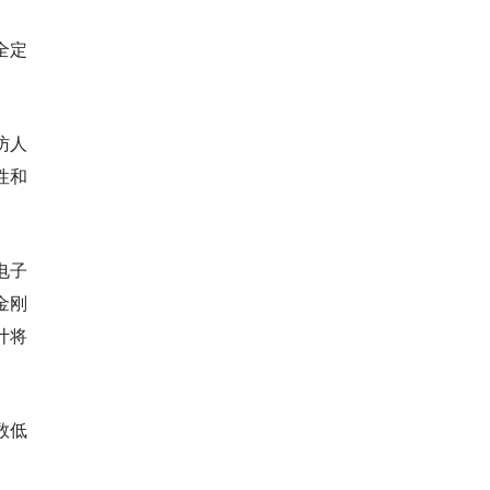
全定
访人
性和
电子
金刚
计将
数低