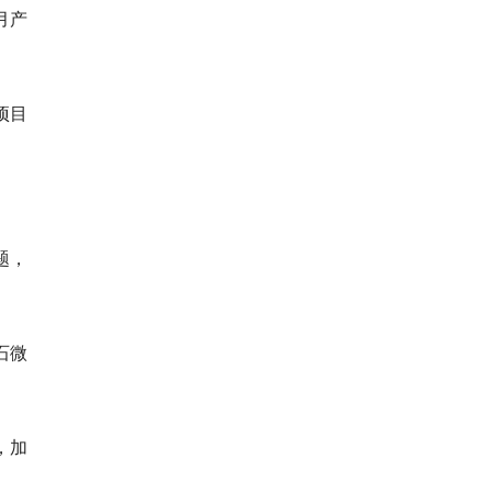
月产
项目
题，
石微
，加
。