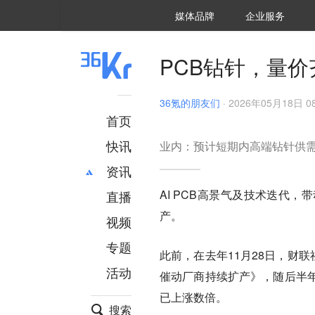
36氪Auto
数字时氪
企业号
未来消费
智能涌现
未来城市
启动Power on
媒体品牌
企业服务
企服点评
36氪出海
36氪研究院
潮生TIDE
36氪企服点评
36Kr研究院
36氪财经
职场bonus
36碳
后浪研究所
36Kr创新咨询
暗涌Waves
硬氪
氪睿研究院
PCB钻针，量价
36氪的朋友们
·
2026年05月18日 08
首页
快讯
业内：预计短期内高端钻针供
资讯
AI PCB高景气及技术迭代
直播
最新
推荐
产。
创投
财经
视频
汽车
AI
专题
此前，在去年11月28日，财
科技
项目推荐
活动
专精特新
安徽
催动厂商持续扩产》，随后半
已上涨数倍
。
搜索