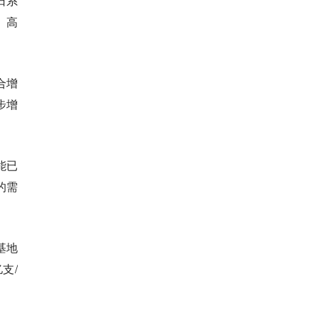
日系
、高
合增
步增
。
能已
的需
基地
支/