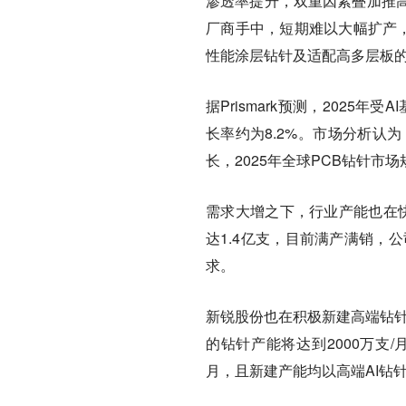
渗透率提升，双重因素叠加推
厂商手中，短期难以大幅扩产，
性能涂层钻针及适配高多层板的
据Prismark预测，2025年
长率约为8.2%。市场分析认
长，2025年全球PCB钻针市
需求大增之下，行业产能也在
达1.4亿支，目前满产满销，
求。
新锐股份也在积极新建高端钻针
的钻针产能将达到2000万支/
月，且新建产能均以高端AI钻针