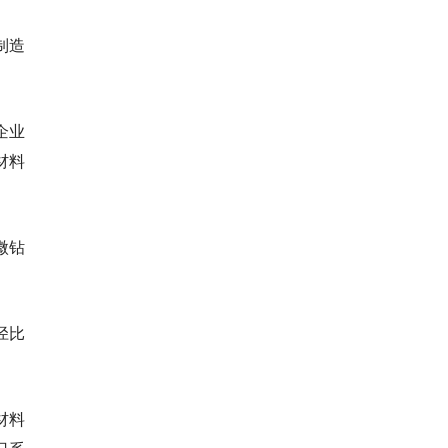
制造
企业
材料
微钻
径比
材料