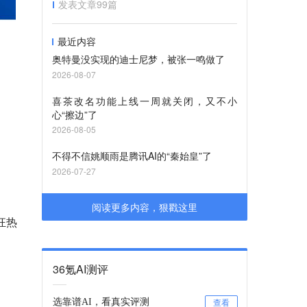
发表文章
99
篇
最近内容
奥特曼没实现的迪士尼梦，被张一鸣做了
2026-08-07
喜茶改名功能上线一周就关闭，又不小
心“擦边”了
2026-08-05
不得不信姚顺雨是腾讯AI的“秦始皇”了
2026-07-27
阅读更多内容，狠戳这里
狂热
36氪AI测评
选靠谱AI，看真实评测
查看