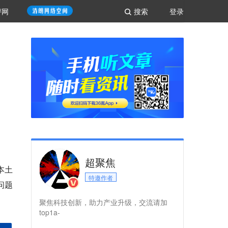
评网
搜索
登录
超聚焦
本土
特邀作者
问题
聚焦科技创新，助力产业升级，交流请加
top1a-