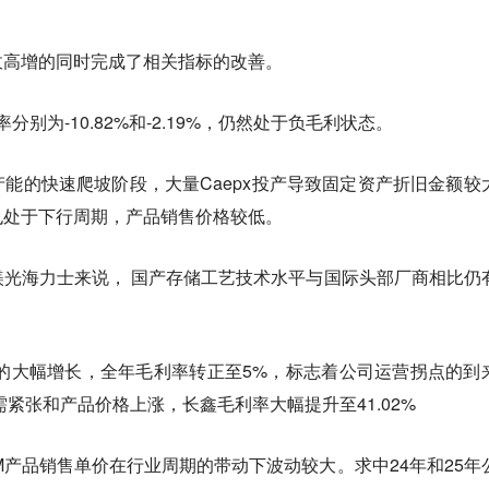
收高增的同时完成了相关指标的改善。
率分别为-10.82%和-2.19%，仍然处于负毛利状态。
能的快速爬坡阶段，大量Caepx投产导致固定资产折旧金额较
也处于下行周期，产品销售价格较低。
光海力士来说， 国产存储工艺技术水平与国际头部厂商相比仍
收的大幅增长，全年毛利率转正至5%，标志着公司运营拐点的到
需紧张和产品价格上涨，长鑫毛利率大幅提升至41.02%
M产品销售单价在行业周期的带动下波动较大。求中24年和25年