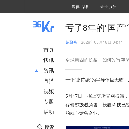
36氪Auto
数字时氪
企业号
未来消费
智能涌现
未来城市
启动Power on
媒体品牌
企业服务
企服点评
36氪出海
36氪研究院
潮生TIDE
36氪企服点评
36Kr研究院
36氪财经
职场bonus
36碳
后浪研究所
36Kr创新咨询
暗涌Waves
硬氪
氪睿研究院
亏了8年的“国产
超聚焦
·
2026年05月18日 04:41
首页
快讯
全球第四的长鑫，如何改写存
资讯
一个“史诗级”的半导体巨无霸
直播
最新
推荐
创投
财经
视频
5月17日，据上交所官网披露
汽车
AI
专题
存储超级独角兽，长鑫科技已经
科技
项目推荐
活动
专精特新
安徽
的核心龙头企业。
搜索