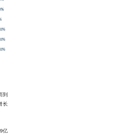
而到
增长
9亿