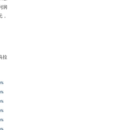
净利润
元，
马拉