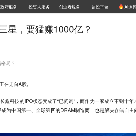
创投发布
项目推荐
核心服务
LP源计划
政府服务
投资人服务
创业者服务
创投平台
AI测
36氪Pro
VClub
VClub投资机构库
创投氪堂
城市之窗
投资机构职位推介
企业入驻
投资人认证
”三星，要猛赚1000亿？
储格局？
，正在走向A股。
，长鑫科技的IPO状态变成了“已问询”，而作为一家成立不到十年
成为中国第一、全球第四的DRAM制造商，也是解决存储自主