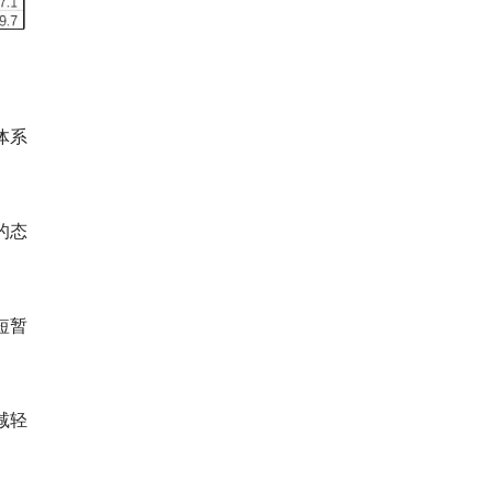
体系
的态
短暂
减轻