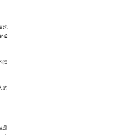
技洗
约2
的扫
人的
但是