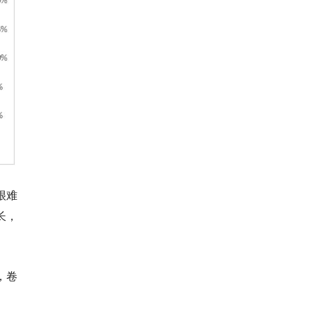
很难
长，
，卷