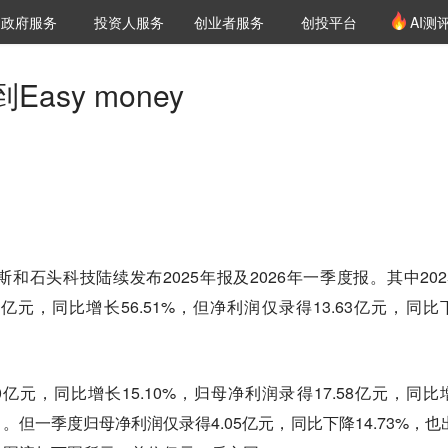
创投发布
项目推荐
核心服务
LP源计划
政府服务
投资人服务
创业者服务
创投平台
AI测
36氪Pro
VClub
VClub投资机构库
创投氪堂
城市之窗
投资机构职位推介
企业入驻
投资人认证
asy money
和石头科技陆续发布2025年报及2026年一季度报。其中202
5亿元，同比增长56.51%，但净利润仅录得13.63亿元，同比
40亿元，同比增长15.10%，归母净利润录得17.58亿元，同比
）。但一季度归母净利润仅录得4.05亿元，同比下降14.73%，也