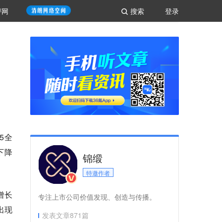
评网
搜索
登录
5全
下降
锦缎
特邀作者
增长
专注上市公司价值发现、创造与传播。
出现
发表文章
871
篇