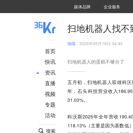
36氪Auto
数字时氪
企业号
未来消费
智能涌现
未来城市
启动Power on
媒体品牌
企业服务
企服点评
36氪出海
36氪研究院
潮生TIDE
36氪企服点评
36Kr研究院
36氪财经
职场bonus
36碳
后浪研究所
36Kr创新咨询
暗涌Waves
硬氪
氪睿研究院
扫地机器人找不到E
锦缎
·
2026年05月18日 04:40
首页
快讯
扫地机器人的蛋糕不够分了
资讯
五月初，扫地机器人双雄科沃斯
直播
最新
推荐
年，石头科技营业收入186.9
创投
财经
视频
汽车
AI
31.03%。
专题
科技
项目推荐
活动
专精特新
安徽
科沃斯2025年全年营收190.
118.13%（主要是因为基数低
搜索