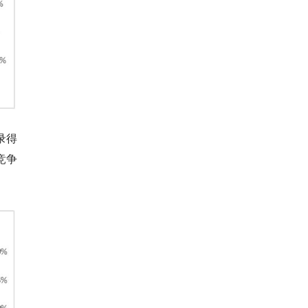
录得
竞争