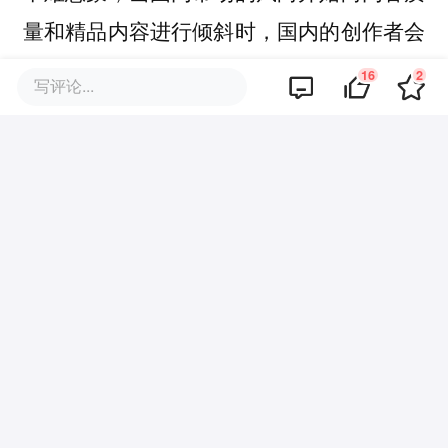
量和精品内容进行倾斜时，国内的创作者会
立刻拿出他们在海外已经验证过的能力和技
16
2
写评论...
巧高强度产出海量优质内容。毕竟，他们已
经在市场上证明了自己完全能够满足更高的
内容标准，现在欠缺的，只是一个契机罢
了。
该文观点仅代表作者本人，36氪平台仅提供信息存储空间服务。
16
好文章，需要你的鼓励