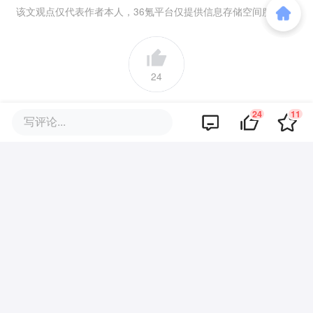
该文观点仅代表作者本人，36氪平台仅提供信息存储空间服务。
24
好文章，需要你的鼓励
24
11
写评论...
品牌专题
你可能也喜欢这些文章
“实在撑不住了！”自助烤肉批量关
门，低价模型失效了？