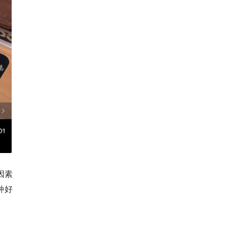
因素
种好