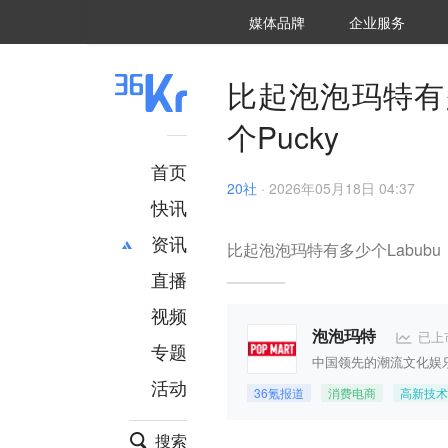
36氪Auto
数字时氪
企业号
未来消费
智能涌现
未来城市
启动Power on
媒体品牌
企业服务
企服点评
36氪出海
36氪研究院
潮生TIDE
36氪企服点评
36Kr研究院
36氪财经
职场bonus
36碳
后浪研究所
36Kr创新咨询
暗涌Waves
硬氪
氪睿研究院
比起泡泡玛特有
个Pucky
首页
20社
·
2026年05月18日 04:37
快讯
资讯
比起泡泡玛特有多少个Labubu
直播
最新
推荐
创投
财经
视频
汽车
AI
已上
泡泡玛特
专题
科技
项目推荐
中国领先的潮流文化娱
活动
专精特新
安徽
36氪报道
消费电商
高新技术
搜索