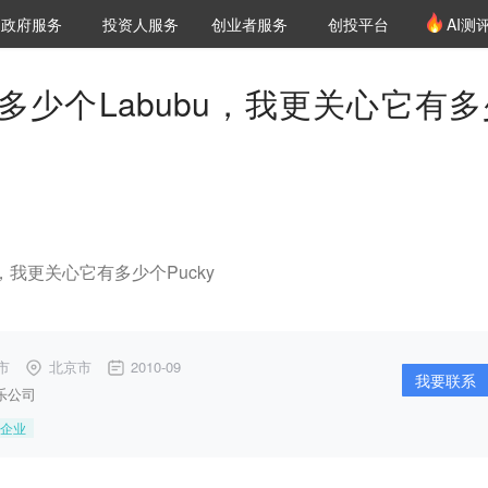
创投发布
项目推荐
核心服务
LP源计划
政府服务
投资人服务
创业者服务
创投平台
AI测
36氪Pro
VClub
VClub投资机构库
创投氪堂
城市之窗
投资机构职位推介
企业入驻
投资人认证
多少个Labubu，我更关心它有多
，我更关心它有多少个Pucky
市
北京市
2010-09
我要联系
乐公司
企业