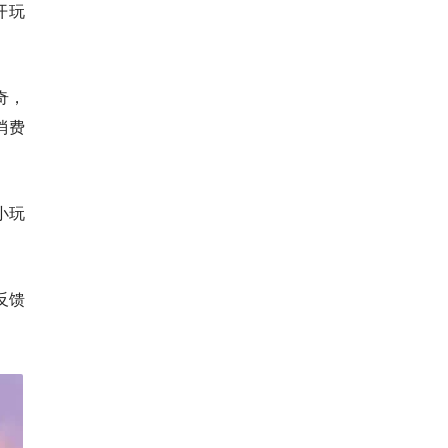
开玩
奇，
消费
小玩
反馈