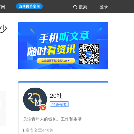
评网
搜索
登录
少
20社
特邀作者
关注青年人的钱包、工作和生活
发表文章
440
篇