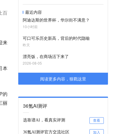
最近内容
上百
阿迪达斯的世界杯，华尔街不满意？
10小时前
可口可乐历史新高，背后的时代隐喻
迎来
昨天
。
漂亮饭，在商场活下来了
2026-08-05
司本
阅读更多内容，狠戳这里
P的
三丽
36氪AI测评
选靠谱AI，看真实评测
查看
36氪AI测评官方交流社区
加入