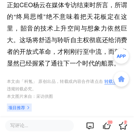
正如CEO杨云在媒体专访结束时所言，所谓
的“终局思维”绝不意味着把天花板定在这
里，韶音的技术上升空间与想象力依然巨
大。这场将舒适与聆听自主权彻底还给消费
者的开放式革命，才刚刚行至中流，而韶音
显然已经握紧了通往下一个时代的船票。
本文由「
科氪
」 原创出品，转载或内容合作请点击
转载说明
，
违规转载必究。
本文图片来自：
采访供图
项目推荐
20
2
写评论...