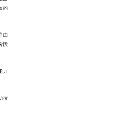
ce的
是由
阶段
能力
动授