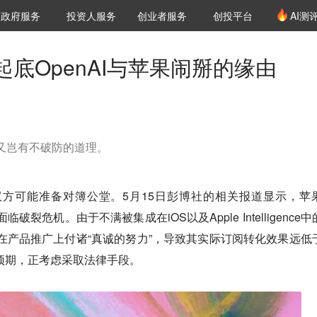
创投发布
项目推荐
核心服务
LP源计划
政府服务
投资人服务
创业者服务
创投平台
AI测
36氪Pro
VClub
VClub投资机构库
创投氪堂
城市之窗
投资机构职位推介
企业入驻
投资人认证
底OpenAI与苹果闹掰的缘由
们又岂有不破防的道理。
至双方可能准备对簿公堂。5月15日彭博社的相关报道显示，苹
破裂危机。由于不满被集成在iOS以及Apple Intelligence
并未在产品推广上付诸“真诚的努力”，导致其实际订阅转化效果远低
的预期，正考虑采取法律手段。