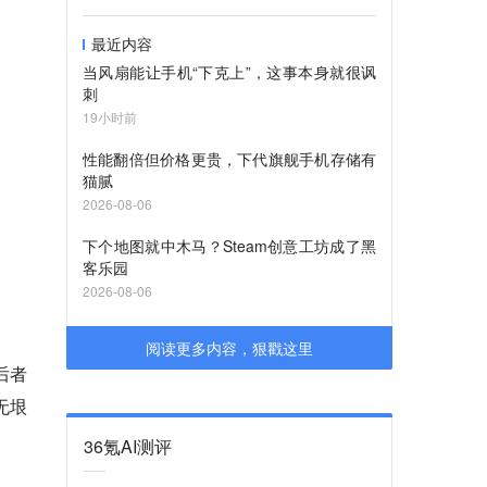
最近内容
当风扇能让手机“下克上”，这事本身就很讽
刺
19小时前
性能翻倍但价格更贵，下代旗舰手机存储有
猫腻
2026-08-06
下个地图就中木马？Steam创意工坊成了黑
客乐园
2026-08-06
阅读更多内容，狠戳这里
后者
无垠
36氪AI测评