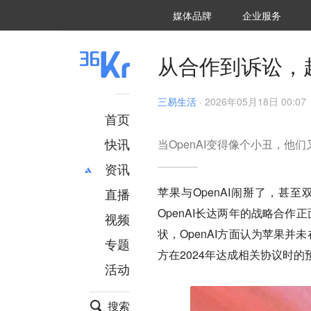
36氪Auto
数字时氪
企业号
未来消费
智能涌现
未来城市
启动Power on
媒体品牌
企业服务
企服点评
36氪出海
36氪研究院
潮生TIDE
36氪企服点评
36Kr研究院
36氪财经
职场bonus
36碳
后浪研究所
36Kr创新咨询
暗涌Waves
硬氪
氪睿研究院
从合作到诉讼，起
三易生活
·
2026年05月18日 00:07
首页
快讯
当OpenAI变得像个小丑，他
资讯
苹果与OpenAI闹掰了，甚
直播
最新
推荐
OpenAI长达两年的战略合作正面临
创投
财经
视频
汽车
AI
状，OpenAI方面认为苹果
专题
科技
项目推荐
方在2024年达成相关协议时
活动
专精特新
安徽
搜索