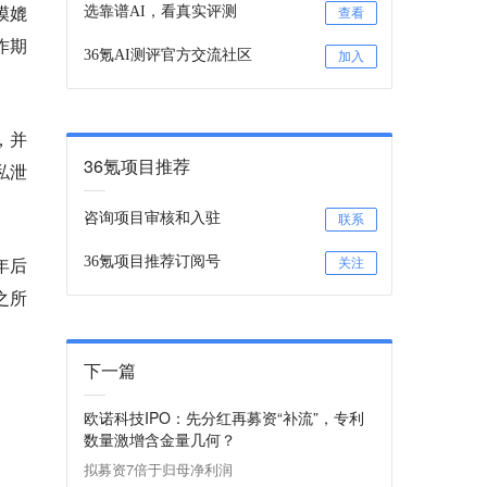
模媲
选靠谱AI，看真实评测
查看
作期
36氪AI测评官方交流社区
加入
e，并
36氪项目推荐
私泄
咨询项目审核和入驻
联系
年后
36氪项目推荐订阅号
关注
之所
下一篇
欧诺科技IPO：先分红再募资“补流”，专利
数量激增含金量几何？
拟募资7倍于归母净利润