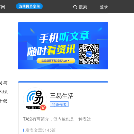
评网
搜索
登录
果与
中的现
三易生活
于双
特邀作者
TA没有写简介，但内敛也是一种表达
发表文章
3145
篇