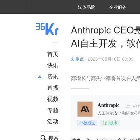
36氪Auto
数字时氪
企业号
未来消费
智能涌现
未来城市
启动Power on
媒体品牌
企业服务
企服点评
36氪出海
36氪研究院
潮生TIDE
36氪企服点评
36Kr研究院
36氪财经
职场bonus
36碳
后浪研究所
36Kr创新咨询
暗涌Waves
硬氪
氪睿研究院
Anthropic 
AI自主开发，
首页
划重点
·
2026年05月18日 00:09
快讯
资讯
高增长与高失业率将首次在人
直播
最新
推荐
创投
财经
视频
汽车
AI
C+
Anthropic
专题
科技
项目推荐
人工智能安全和研究公
活动
专精特新
安徽
36氪报道
前沿技术
搜索