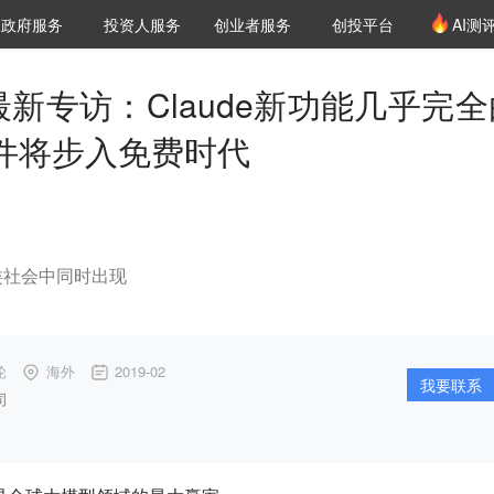
创投发布
项目推荐
核心服务
LP源计划
政府服务
投资人服务
创业者服务
创投平台
AI测
36氪Pro
VClub
VClub投资机构库
创投氪堂
城市之窗
投资机构职位推介
企业入驻
投资人认证
CEO最新专访：Claude新功能几乎完
软件将步入免费时代
类社会中同时出现
轮
海外
2019-02
我要联系
司