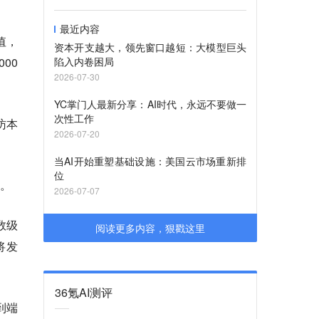
最近内容
值，
资本开支越大，领先窗口越短：大模型巨头
00
陷入内卷困局
2026-07-30
YC掌门人最新分享：AI时代，永远不要做一
次性工作
采访本
2026-07-20
当AI开始重塑基础设施：美国云市场重新排
位
面。
2026-07-07
数级
阅读更多内容，狠戳这里
将发
36氪AI测评
端到端