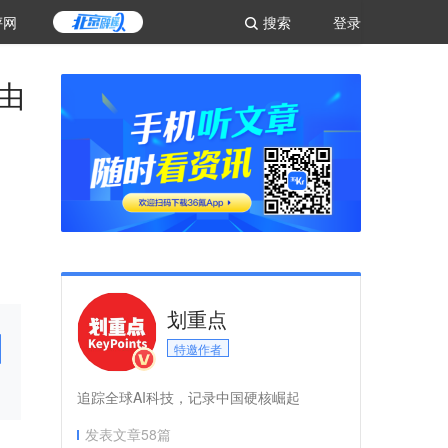
评网
搜索
登录
全由
划重点
特邀作者
追踪全球AI科技，记录中国硬核崛起
发表文章
58
篇