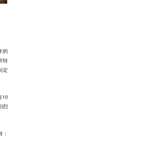
年的
所转
制定
10
剧烈
转：