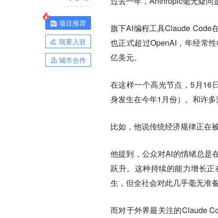
过去一年，Anthropic毫无
项目推荐
旗下AI编程工具Claude 
我要入驻
也正式超过OpenAI，年经常
亿美元。
城市合作
在这样一个高光节点，5月16日，媒
身发生在今年1月份）。和许多渲
比如，他说传统经济规律正在被
他提到，公众对AI的情绪总是
跃升。这种持续的能力增长正
生，但全社会对此几乎毫无准
而对于外界最关注的Claude Co