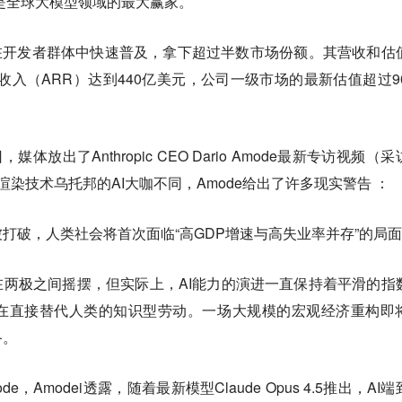
疑问是全球大模型领域的最大赢家。
Code在开发者群体中快速普及，拿下超过半数市场份额。其营收和估
性收入（ARR）达到440亿美元，公司一级市场的最新估值超过90
体放出了Anthropic CEO Dario Amode最新专访视频（
染技术乌托邦的AI大咖不同，Amode给出了许多现实警告 ：
打破，人类社会将首次面临“高GDP增速与高失业率并存”的局
在两极之间摇摆，但实际上，AI能力的演进一直保持着平滑的指
在直接替代人类的知识型劳动。一场大规模的宏观经济重构即
备。
de，Amodei透露，随着最新模型Claude Opus 4.5推出，AI