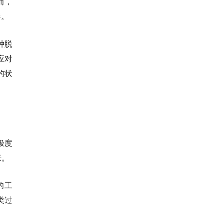
而，
奏。
种脱
应对
的状
极度
胀。
的工
类过