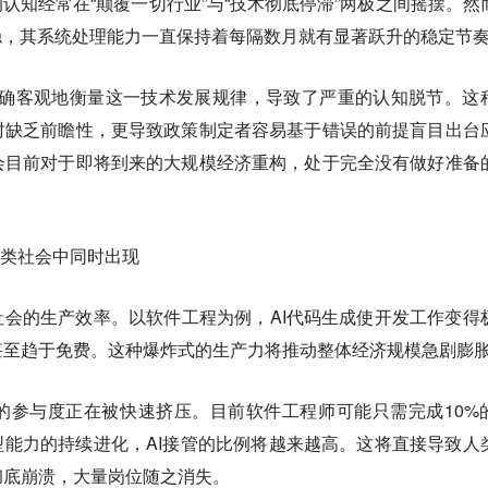
的认知经常在“颠覆一切行业”与“技术彻底停滞”两极之间摇摆。然
稳，其系统处理能力一直保持着每隔数月就有显著跃升的稳定节
能准确客观地衡量这一技术发展规律，导致了严重的认知脱节。这
时缺乏前瞻性，更导致政策制定者容易基于错误的前提盲目出台
会目前对于即将到来的大规模经济重构，处于完全没有做好准备
人类社会中同时出现
社会的生产效率。以软件工程为例，AI代码生成使开发工作变得
甚至趋于免费。这种爆炸式的生产力将推动整体经济规模急剧膨
的参与度正在被快速挤压。目前软件工程师可能只需完成10%
型能力的持续进化，AI接管的比例将越来越高。这将直接导致人
彻底崩溃，大量岗位随之消失。