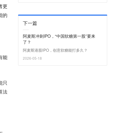
者更
能的
下一篇
阿麦斯冲刺IPO，“中国软糖第一股”要来
了？
阿麦斯港股IPO，创意软糖能打多久？
有能
2026-05-18
不能只
算法