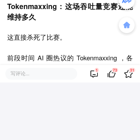
Tokenmaxxing：这场吞吐量竞赛还能
维持多久
这直接杀死了比赛。
前段时间 AI 圈热议的 Tokenmaxxing ，各
大厂商，包括 Meta 和亚马逊，甚至公开公
1
73
31
写评论...
司内部的 Token 使用排行榜，让使用人工智
能工具，消耗 Tokens 成了员工每日工作的
KPI。
在当时，Meta 排名第一的个人用户平均消
耗了 2810 亿 token，根据不同模型的定