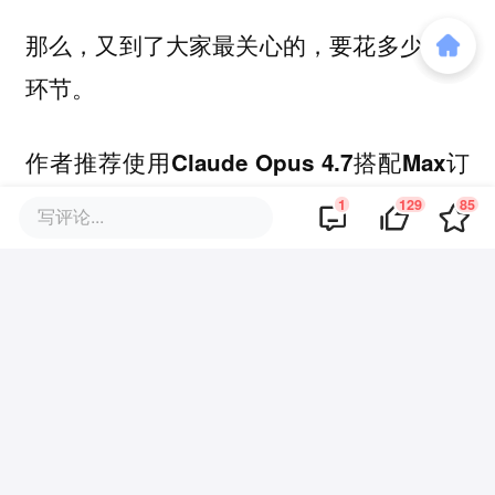
那么，又到了大家最关心的，要花多少钱的
环节。
作者推荐使用
Claude Opus 4.7搭配Max订
。
阅计划
1
129
85
写评论...
完整跑完10个阶段，单次可消耗超过20万输
入token和10万输出token，单独使用某个子
模块则少得多。
Max订阅计划分两档，每月100刀或200刀，
相当不便宜。