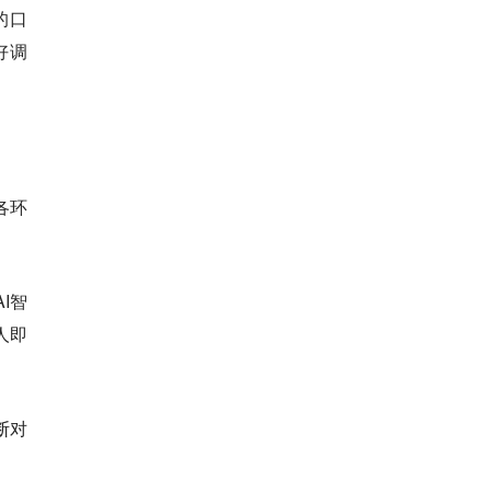
的口
好调
各环
I智
人即
断对
。