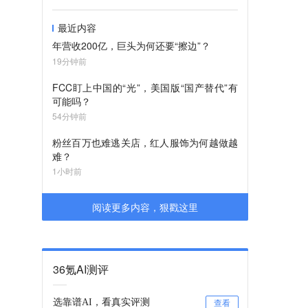
最近内容
年营收200亿，巨头为何还要“擦边”？
19分钟前
FCC盯上中国的“光”，美国版“国产替代”有
可能吗？
54分钟前
粉丝百万也难逃关店，红人服饰为何越做越
难？
1小时前
阅读更多内容，狠戳这里
36氪AI测评
选靠谱AI，看真实评测
查看