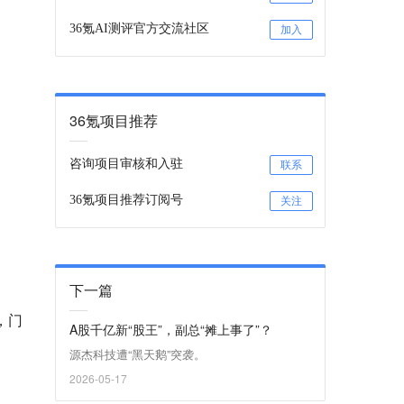
36氪AI测评官方交流社区
加入
36氪项目推荐
咨询项目审核和入驻
联系
36氪项目推荐订阅号
关注
下一篇
，门
A股千亿新“股王”，副总“摊上事了”？
源杰科技遭“黑天鹅”突袭。
2026-05-17