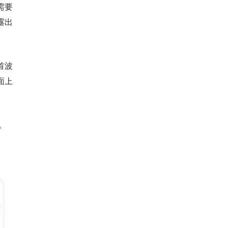
需要
露出
首波
面上
。