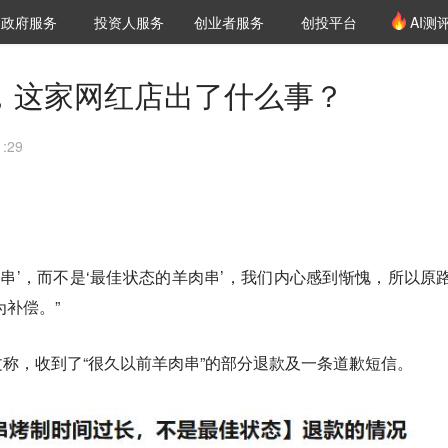
创投发布
项目推荐
核心服务
LP源计划
政府服务
投资人服务
创业者服务
创投平台
AI测
36氪Pro
VClub
VClub投资机构库
创投氪堂
城市之窗
投资机构职位推介
企业入驻
投资人认证
款，这家网红店出了什么事？
:29
肉串’，而不是‘最佳状态的羊肉串’，我们内心感到惭愧，所以原路
为补偿。”
称，收到了“很久以前羊肉串”的部分退款及一条道歉短信。