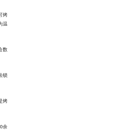
可烤
为温
枪数
法锁
是烤
0余