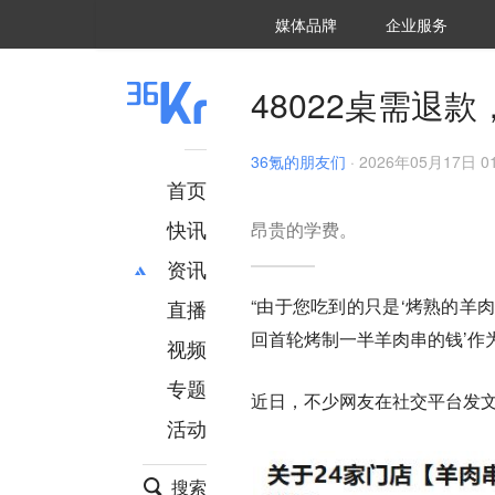
36氪Auto
数字时氪
企业号
未来消费
智能涌现
未来城市
启动Power on
媒体品牌
企业服务
企服点评
36氪出海
36氪研究院
潮生TIDE
36氪企服点评
36Kr研究院
36氪财经
职场bonus
36碳
后浪研究所
36Kr创新咨询
暗涌Waves
硬氪
氪睿研究院
48022桌需退
36氪的朋友们
·
2026年05月17日 01
首页
快讯
昂贵的学费。
资讯
“由于您吃到的只是‘烤熟的羊
直播
最新
推荐
回首轮烤制一半羊肉串的钱’作
创投
财经
视频
汽车
AI
专题
近日，不少网友在社交平台发文
科技
项目推荐
活动
专精特新
安徽
搜索