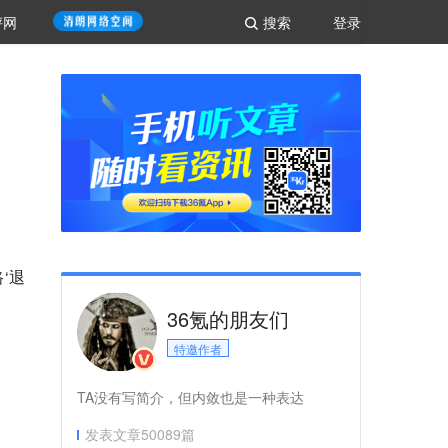
评网
搜索
登录
‘退
36氪的朋友们
特邀作者
TA没有写简介，但内敛也是一种表达
发表文章
50089
篇