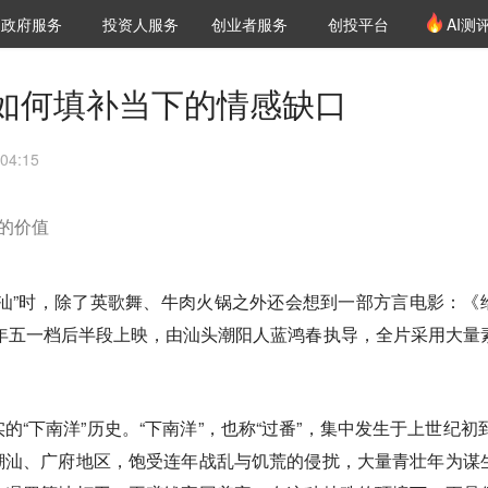
创投发布
项目推荐
核心服务
LP源计划
政府服务
投资人服务
创业者服务
创投平台
AI测
36氪Pro
VClub
VClub投资机构库
创投氪堂
城市之窗
投资机构职位推介
企业入驻
投资人认证
如何填补当下的情感缺口
04:15
贵的价值
汕”时，除了英歌舞、牛肉火锅之外还会想到一部方言电影：《
6年五一档后半段上映，由汕头潮阳人蓝鸿春执导，全片采用大量
。
“下南洋”历史。“下南洋”，也称“过番”，集中发生于上世纪初到
潮汕、广府地区，饱受连年战乱与饥荒的侵扰，大量青壮年为谋