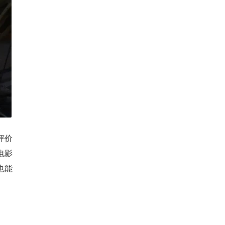
评价
电影
也能