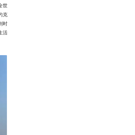
全世
的克
则时
生活