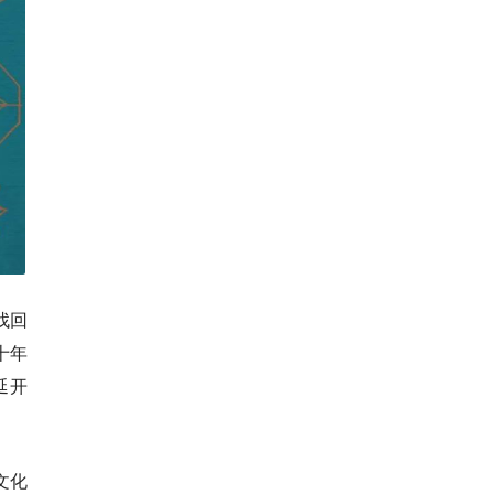
找回
十年
延开
文化