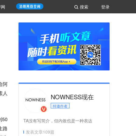
评网
搜索
登录
给阿
素人
NOWNESS现在
特邀作者
50
TA没有写简介，但内敛也是一种表达
生路
发表文章
109
篇