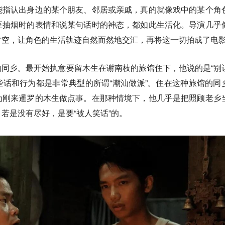
能指认出身边的某个朋友、邻居或亲戚，真的就像戏中的某个角
至抽烟时的表情和说某句话时的神态，都如此生活化。导演几乎
时空，让角色的生活轨迹自然而然地交汇，再将这一切拍成了电
同乡。最开始执意要留木生在谢南枝的旅馆住下，他说的是“别
这些话和行为都是非常典型的所谓“潮汕做派”。住在这种旅馆的同
为刚来暹罗的木生做点事。在那种情境下，他几乎是把照顾老乡
若是没有尽好，是要“被人笑话”的。