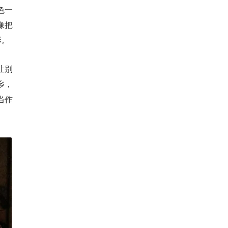
色一
像把
影。
让别
乡，
当作