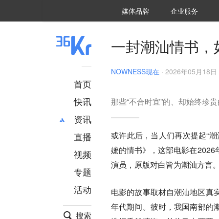
36氪Auto
数字时氪
企业号
未来消费
智能涌现
未来城市
启动Power on
媒体品牌
企业服务
企服点评
36氪出海
36氪研究院
潮生TIDE
36氪企服点评
36Kr研究院
36氪财经
职场bonus
36碳
后浪研究所
36Kr创新咨询
暗涌Waves
硬氪
氪睿研究院
一封潮汕情书，
NOWNESS现在
·
2026年05月18日 
首页
快讯
那些“不合时宜”的、却始终珍
资讯
或许此后，当人们再次提起“潮
直播
最新
推荐
嬷的情书》，这部电影在202
创投
财经
视频
汽车
AI
演员，原版对白皆为潮汕方言
专题
科技
项目推荐
活动
专精特新
安徽
电影的故事取材自潮汕地区真实的
年代期间。彼时，我国南部的
搜索