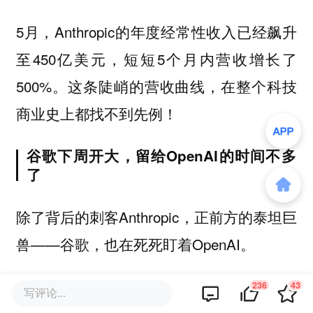
5月，Anthropic的年度经常性收入已经飙升
至450亿美元，短短5个月内营收增长了
500%。这条陡峭的营收曲线，在整个科技
商业史上都找不到先例！
谷歌下周开大，留给OpenAI的时间不多
了
除了背后的刺客Anthropic，正前方的泰坦巨
兽——谷歌，也在死死盯着OpenAI。
236
43
下周，Google I/O年度开发者大会就将正式
写评论...