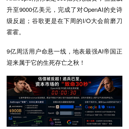
升至9000亿美元，完成了对OpenAI的史诗
级反超；谷歌更是在下周的I/O大会前磨刀
霍霍。
9亿周活用户命悬一线，地表最强AI帝国正
迎来属于它的生死存亡之秋！