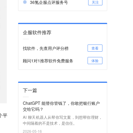
36氪企服点评服务号
关注
企服软件推荐
找软件，先查用户评分榜
查看
顾问1对1推荐软件免费服务
体验
下一篇
ChatGPT 能替你管钱了，你敢把银行账户
交给它吗？
个平
AI 聊天机器人从帮你写文案，到想帮你理财，
中间隔着的不是技术，是信任。
2026-05-16