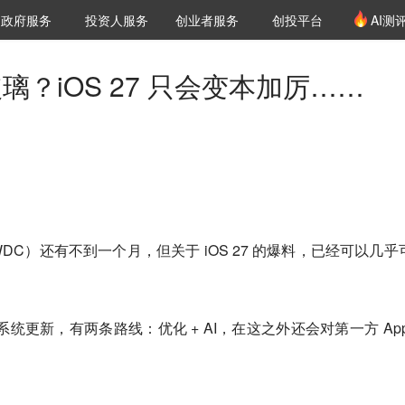
创投发布
项目推荐
核心服务
LP源计划
政府服务
投资人服务
创业者服务
创投平台
AI测
36氪Pro
VClub
VClub投资机构库
创投氪堂
城市之窗
投资机构职位推介
企业入驻
投资人认证
玻璃？iOS 27 只会变本加厉……
C）还有不到一个月，但关于 iOS 27 的爆料，已经可以几乎
统更新，有两条路线：优化 + AI，在这之外还会对第一方 App