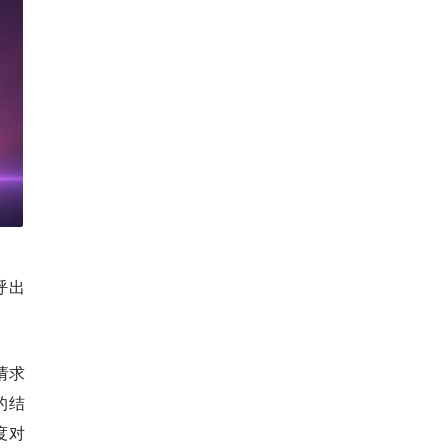
呼出
请求
的结
度对