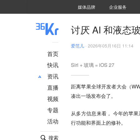
36氪Auto
数字时氪
企业号
未来消费
智能涌现
未来城市
启动Power on
媒体品牌
企业服务
企服点评
36氪出海
36氪研究院
潮生TIDE
36氪企服点评
36Kr研究院
36氪财经
职场bonus
36碳
后浪研究所
36Kr创新咨询
暗涌Waves
硬氪
氪睿研究院
讨厌 AI 和液态
爱范儿
·
2026年05月16日 11:14
首页
快讯
Siri + 玻璃 = iOS 27
资讯
距离苹果全球开发者大会（WWD
直播
最新
推荐
凑出一场发布会了。
创投
财经
视频
汽车
AI
专题
从多方信息来看， 今年的苹果系
科技
项目推荐
活动
专精特新
安徽
行功能和界面上的修补。
搜索