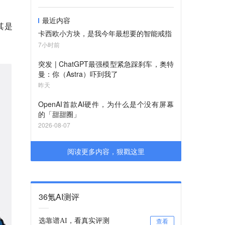
最近内容
其是
卡西欧小方块，是我今年最想要的智能戒指
7小时前
突发 | ChatGPT最强模型紧急踩刹车，奥特
曼：你（Astra）吓到我了
昨天
OpenAI首款AI硬件，为什么是个没有屏幕
的「甜甜圈」
2026-08-07
阅读更多内容，狠戳这里
36氪AI测评
选靠谱AI，看真实评测
查看