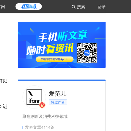
评网
搜索
登录
可以
爱范儿
特邀作者
 进
聚焦创新及消费科技领域
发表文章
4114
篇