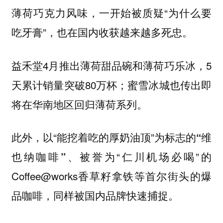
，一开始被质疑“为什么要
薄荷巧克力风味
吃牙膏”，也在国内收获越来越多死忠。
益禾堂4月推出薄荷甜品碗和薄荷巧乐冰，5
天累计销量突破80万杯；蜜雪冰城也传出即
将在华南地区回归薄荷系列。
此外，以“能挖着吃的厚奶油顶”为标志的
“维
、被誉为“仁川机场必喝”的
也纳咖啡”
Coffee@works
等首尔街头的爆
香草籽拿铁
品咖啡，同样被国内品牌快速捕捉。