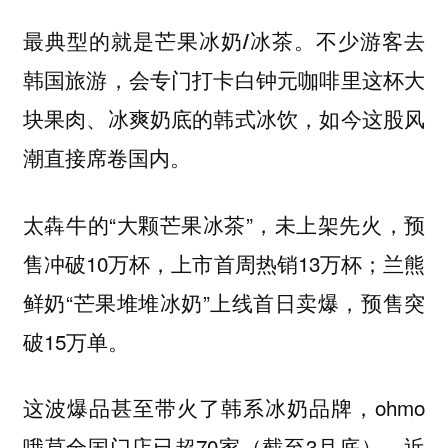
最典型的就是
。不少游客去
芒果冰奶/冰茶
韩国旅游，会专门打卡白钟元咖啡里这杯大
块果肉、冰爽奶底的韩式冰饮，如今这股风
潮直接席卷国内。
太犇牛的“大颗芒果冰茶”，未上架先火，预
售冲破10万杯，上市首周热销13万杯；兰熊
鲜奶“芒果堆堆冰奶”上线首日卖爆，预售突
破15万单。
，ohmo
这波爆品甚至带火了韩系冰奶品牌
哦莫全国门店已超70家（截至3月底），近