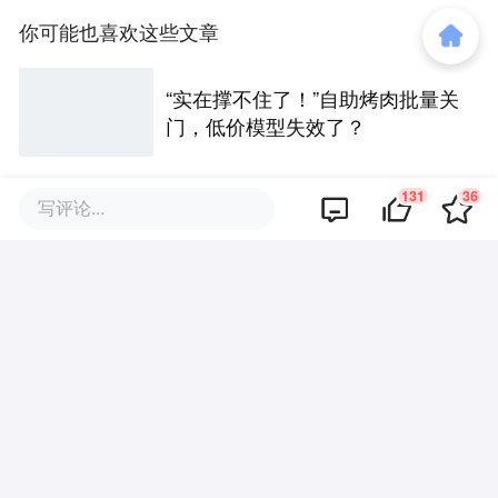
你可能也喜欢这些文章
“实在撑不住了！”自助烤肉批量关
门，低价模型失效了？
131
36
写评论...
超20+茶咖入局，平台加码大
战，今年“秋一杯”为何热不起来？
安踏看上的韩流巨头，要在中
国“五年开百店”
粉丝百万也难逃关店，红人服饰
为何越做越难？