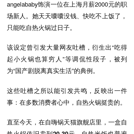
angelababy饰演一位在上海月薪2000元的职
场新人。她天天囔囔没钱、快吃不上饭了，
只能吃自热火锅过日子。
该设定曾引发大量网友吐槽，衍生出“吃得
起小火锅也算穷人”等调侃性段子，被列
为“国产剧脱离真实生活”的典例。
这些吐槽之所以能引发共鸣，反映出一件
事：
在多数消费者心中，自热火锅挺贵的。
直至今天，在自嗨锅天猫旗舰店里，
一盒自
热火锅依旧卖到20-30元，自热米饭也普遍