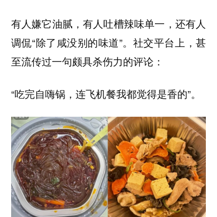
有人嫌它油腻，有人吐槽辣味单一，还有人
调侃“除了咸没别的味道”。社交平台上，甚
至流传过一句颇具杀伤力的评论：
“吃完自嗨锅，连飞机餐我都觉得是香的”。