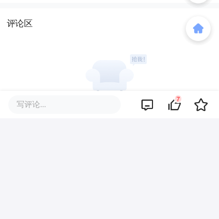
评论区
7
写评论...
暂无评论
商业策划