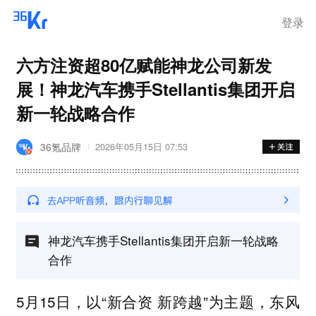
登录
六方注资超80亿赋能神龙公司新发
展！神龙汽车携手Stellantis集团开启
新一轮战略合作
36氪品牌
2026年05月15日 07:53
神龙汽车携手Stellantis集团开启新一轮战略
合作
5月15日，以“新合资 新跨越”为主题，东风