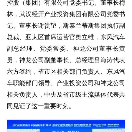
控股（集团）有限公司党委书记、董事长梅
林，武汉经开产业投资集团有限公司党委书
记、董事长谢贵望，斯泰兰蒂斯集团执行副
总裁、亚太区首席运营官奥立维，东风汽车
副总经理、党委常委、神龙公司董事长黄
勇，神龙公司副董事长、总经理吕海涛代表
六方签约，省市区相关部门负责人、东风汽
车职能部门领导、产业投资公司和神龙公司
相关负责人，中央及省市级主流媒体代表共
同见证了这一重要时刻。