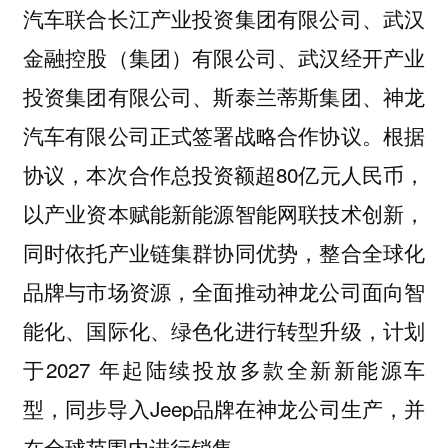
汽车联合长江产业投资集团有限公司、武汉
金融控股（集团）有限公司、武汉经开产业
投资集团有限公司、斯泰兰蒂斯集团、神龙
汽车有限公司正式签署战略合作协议。根据
协议，本次合作总投资额超80亿元人民币，
以产业资本赋能新能源智能网联技术创新，
同时依托产业链集群协同优势，整合全球化
品牌与市场资源，全面推动神龙公司面向智
能化、国际化、绿色化进行转型升级，计划
于2027 年起陆续投放多款全新新能源车
型，同步导入Jeep品牌在神龙公司生产，并
在全球范围内进行销售。