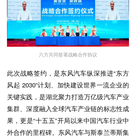
六方共同签署战略合作协议
此次战略签约，是东风汽车纵深推进“东方
风起 2030”计划、加快建设世界一流企业的
关键实践，是湖北聚力打造万亿级汽车产业
集群、深度融入全球汽车产业链的标志性成
果，更是“十五五”开局以来中国汽车行业中
外合作的里程碑。东风汽车与斯泰兰蒂斯集