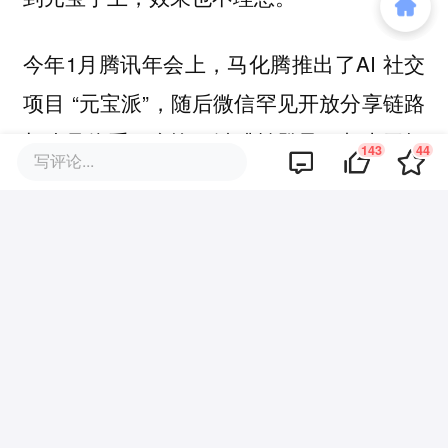
今年1月腾讯年会上，马化腾推出了AI 社交
项目 “元宝派”，随后微信罕见开放分享链路
与账号体系，允许一键跳转登录，相当于把
143
44
写评论...
半条命交给元宝。
腾讯意图借微信13亿日活，为元宝搭建独立
AI社交生态，对抗豆包等竞品。但效果却未
达预期，元宝始终未摆脱工具属性，用户缺
乏在微信外聊天的心智，难以沉淀社交关系
链。