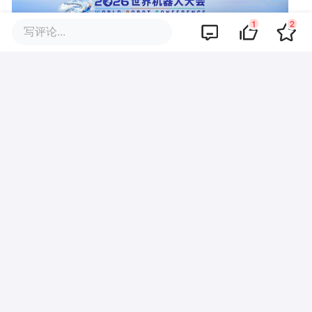
1
2
写评论...
你可能也喜欢这些文章
最新爆料：哈萨比斯竟然也想
走，但谷歌怕了
谷歌的告别：大模型正在进入“车
库时代”
谷歌AI之脑不管事了，Gemini这
次真要支棱起来？