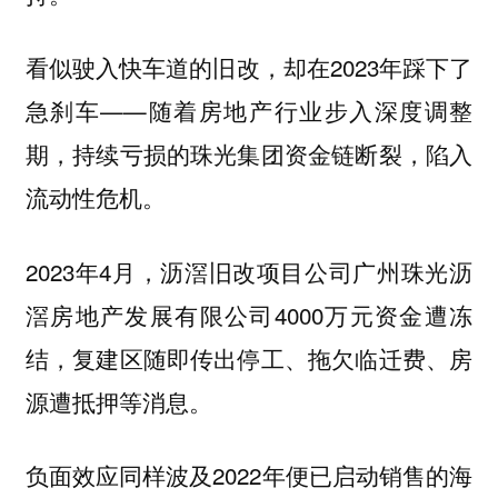
看似驶入快车道的旧改，却在2023年踩下了
急刹车——随着房地产行业步入深度调整
期，持续亏损的珠光集团资金链断裂，陷入
流动性危机。
2023年4月，沥滘旧改项目公司广州珠光沥
滘房地产发展有限公司4000万元资金遭冻
结，复建区随即传出停工、拖欠临迁费、房
源遭抵押等消息。
负面效应同样波及2022年便已启动销售的海