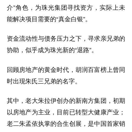
介”角色，为珠光集团寻找资方，实际上未
能解决项目需要的“真金白银”。
资金流动性与债务压力之下，寻求亲兄弟的
协助，似乎成为珠光新的“退路”。
回顾房地产的黄金时代，胡润百富榜上曾同
时出现朱氏三兄弟的名字。
其中，老大朱拉伊创办的新南方集团，初期
以房地产为主业，目前已转型大健康产业；
老二朱孟依执掌的合生创展，是中国首家销