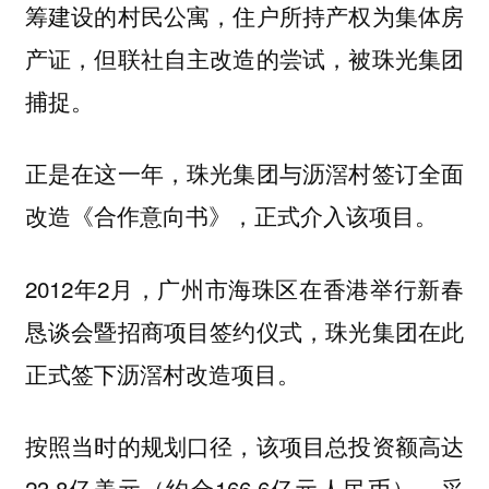
筹建设的村民公寓，住户所持产权为集体房
产证，但联社自主改造的尝试，被珠光集团
捕捉。
正是在这一年，珠光集团与沥滘村签订全面
改造《合作意向书》，正式介入该项目。
2012年2月，广州市海珠区在香港举行新春
恳谈会暨招商项目签约仪式，珠光集团在此
正式签下沥滘村改造项目。
按照当时的规划口径，该项目总投资额高达
23.8亿美元（约合166.6亿元人民币），采