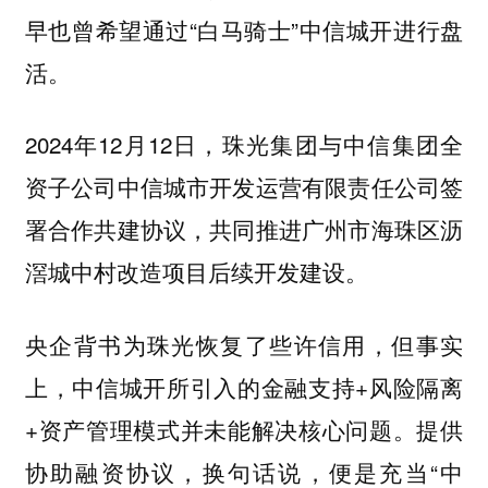
早也曾希望通过“白马骑士”中信城开进行盘
活。
2024年12月12日，珠光集团与中信集团全
资子公司中信城市开发运营有限责任公司签
署合作共建协议，共同推进广州市海珠区沥
滘城中村改造项目后续开发建设。
央企背书为珠光恢复了些许信用，但事实
上，中信城开所引入的金融支持+风险隔离
+资产管理模式并未能解决核心问题。提供
协助融资协议，换句话说，便是充当“中