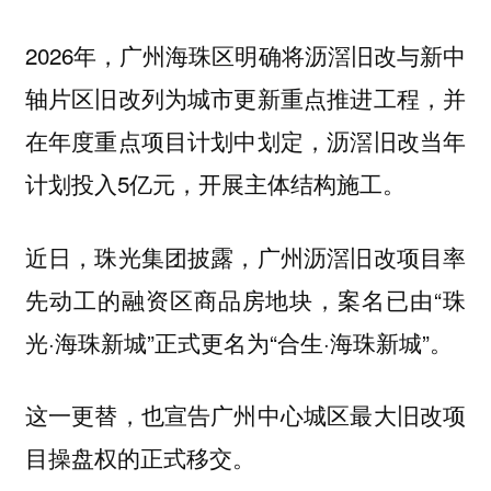
2026年，广州海珠区明确将沥滘旧改与新中
轴片区旧改列为城市更新重点推进工程，并
在年度重点项目计划中划定，沥滘旧改当年
计划投入5亿元，开展主体结构施工。
近日，珠光集团披露，广州沥滘旧改项目率
先动工的融资区商品房地块，案名已由“珠
光·海珠新城”正式更名为“合生·海珠新城”。
这一更替，也宣告广州中心城区最大旧改项
目操盘权的正式移交。