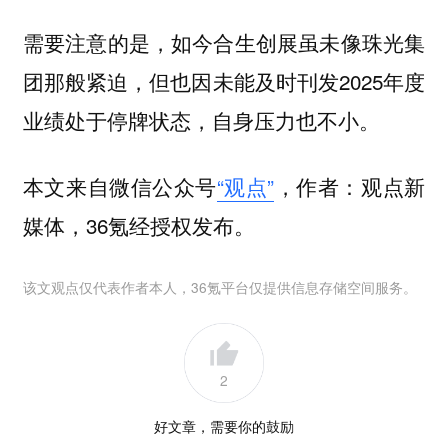
需要注意的是，如今合生创展虽未像珠光集
团那般紧迫，但也因未能及时刊发2025年度
业绩处于停牌状态，自身压力也不小。
本文来自微信公众号
“观点”
，作者：观点新
媒体，36氪经授权发布。
该文观点仅代表作者本人，36氪平台仅提供信息存储空间服务。
2
好文章，需要你的鼓励