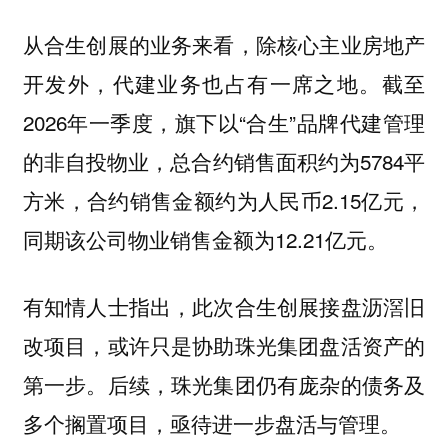
从合生创展的业务来看，除核心主业房地产
开发外，代建业务也占有一席之地。截至
2026年一季度，旗下以“合生”品牌代建管理
的非自投物业，总合约销售面积约为5784平
方米，合约销售金额约为人民币2.15亿元，
同期该公司物业销售金额为12.21亿元。
有知情人士指出，此次合生创展接盘沥滘旧
改项目，或许只是协助珠光集团盘活资产的
第一步。后续，珠光集团仍有庞杂的债务及
多个搁置项目，亟待进一步盘活与管理。