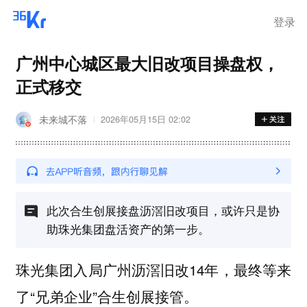
登录
广州中心城区最大旧改项目操盘权，
正式移交
未来城不落
2026年05月15日 02:02
此次合生创展接盘沥滘旧改项目，或许只是协
助珠光集团盘活资产的第一步。
珠光集团入局广州沥滘旧改14年，最终等来
了“兄弟企业”合生创展接管。