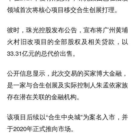
领域首次将核心项目移交合生创展打理。
彼时，珠光控股发布公告，宣布将广州黄埔
火村旧改项目的全部股权及相关贷款，以
33.31亿元的总代价出售。
公开信息显示，此次交易的买家博大金融，
是一家与合生创展及实际控制人朱孟依家族
存在潜在关联的金融机构。
该项目后续以“合生中央城”为案名入市，并
于2020年正式推向市场。