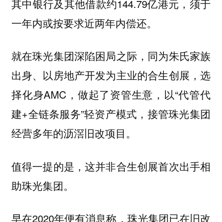
其中银行及其他借款约144.79亿港元，须于
一年内或按要求近两年内偿还。
就在珠光集团深陷困局之际，同为朱氏家族
出身、以房地产开发为主业的合生创展，选
择化身AMC，做起了资管生意，以“代管代
建+全链条服务”轻资产模式，接管珠光集团
经营多年的沥滘旧改项目。
值得一提的是，这并非合生创展首次出手相
助珠光集团。
早在2020年便有消息称，珠光集团已在旧改