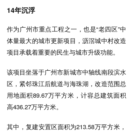
14年沉浮
作为广州市重点工程之一，也是“老四区”中
体量最大的城市更新项目，沥滘城中村改造
项目承载着重要的民生与城市升级功能。
该项目坐落于广州市新城市中轴线南段滨水
区，紧邻珠江后航道与海珠湖，改造范围总
用地面积89.67万平方米，计容总建筑面积
高436.27万平方米。
其中，复建安置区面积为213.58万平方米，