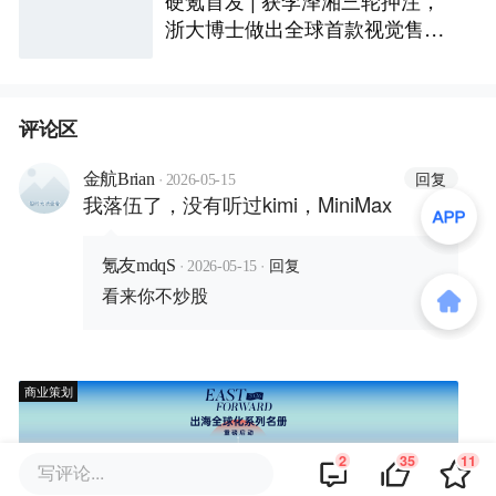
浙大博士做出全球首款视觉售后
技术客服机器人
评论区
·
回复
金航Brian
2026-05-15
我落伍了，没有听过kimi，MiniMax
·
·
回复
氪友mdqS
2026-05-15
看来你不炒股
商业策划
2
35
11
写评论...