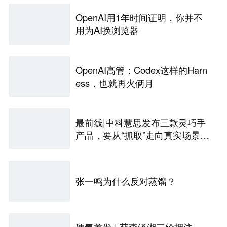
OpenAI用1年时间证明，你并不
用为AI换浏览器
OpenAI高管：Codex这样的Harn
ess，也就再火俩月
最前线|中科慧思发布三款灵巧手
产品，要从“抓取”走向真实场景作
业
张一鸣为什么反对蒸馏？
硬氪首发 | 获李泽湘三轮押注，