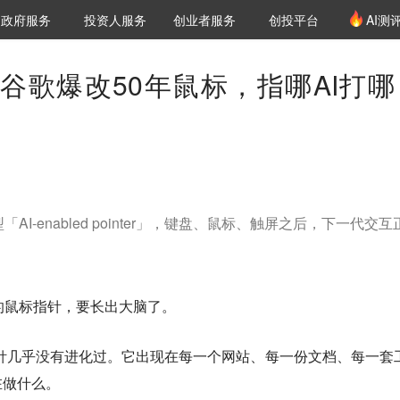
创投发布
项目推荐
核心服务
LP源计划
政府服务
投资人服务
创业者服务
创投平台
AI测
36氪Pro
VClub
VClub投资机构库
创投氪堂
城市之窗
投资机构职位推介
企业入驻
投资人认证
狂赞，谷歌爆改50年鼠标，指哪AI打
原型「AI-enabled pointer」，键盘、鼠标、触屏之后，下一代交
的鼠标指针，要长出大脑了。
指针几乎没有进化过。它出现在每一个网站、每一份文档、每一套
在做什么。