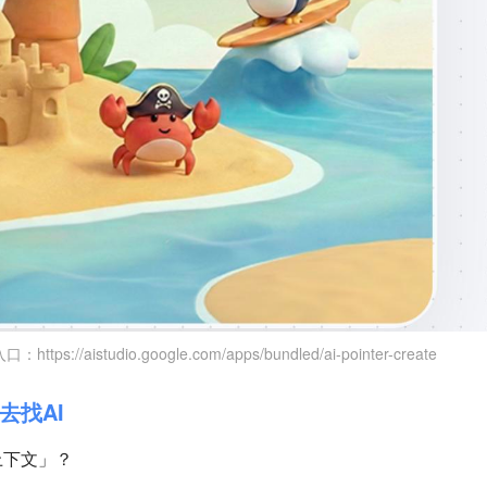
：https://aistudio.google.com/apps/bundled/ai-pointer-create
去找AI
上下文」？