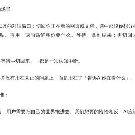
的场景：
ni等AI工具的对话窗口；切回你正在看的网页或文档，选中那段你想分
粘贴。再用一两句话解释你要什么。等待。拿到结果；再切回
→等待→切回来」，都是一次认知中断。
实并没有用在真正的问题上，而是用在了「告诉AI你在看什么」
很准：
里，用户需要把自己的世界拖进去。我们想要的恰恰相反：AI应