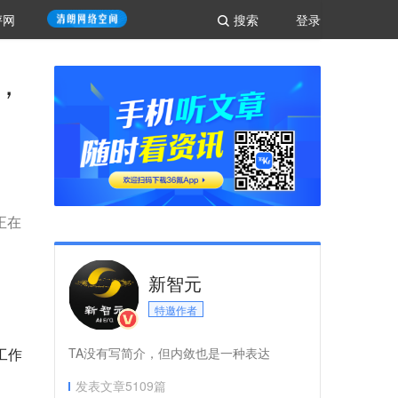
评网
搜索
登录
哪，
互正在
新智元
特邀作者
工作
TA没有写简介，但内敛也是一种表达
发表文章
5109
篇