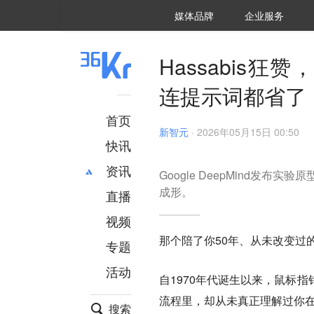
36氪Auto
数字时氪
企业号
未来消费
智能涌现
未来城市
启动Power on
媒体品牌
企业服务
企服点评
36氪出海
36氪研究院
潮生TIDE
36氪企服点评
36Kr研究院
36氪财经
职场bonus
36碳
后浪研究所
36Kr创新咨询
暗涌Waves
硬氪
氪睿研究院
Hassabis
连提示词都省了
首页
新智元
·
2026年05月15日 00:50
快讯
资讯
Google DeepMind发布实验
成形。
直播
最新
推荐
创投
财经
视频
汽车
AI
那个陪了你50年、从未改变过
专题
科技
项目推荐
活动
专精特新
安徽
自1970年代诞生以来，鼠标
流程里，却从未真正理解过你
搜索