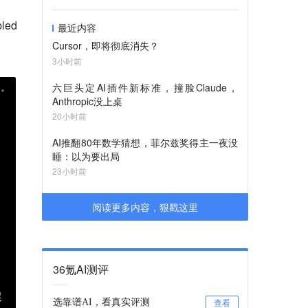
ed
最近内容
Cursor，即将彻底消失？
3小时前
六巨头定AI插件新标准，撞脸Claude，
Anthropic没上桌
20小时前
AI推翻80年数学猜想，菲尔兹奖得主一夜没
睡：以为要出局
23小时前
阅读更多内容，狠戳这里
36氪AI测评
选靠谱AI，看真实评测
查看