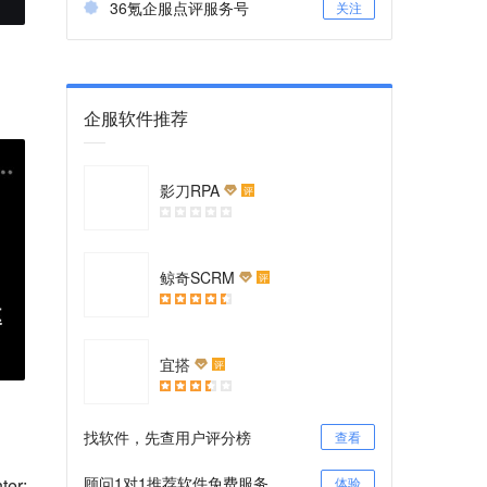
36氪企服点评服务号
关注
企服软件推荐
影刀RPA
评
鲸奇SCRM
评
宜搭
评
。
找软件，先查用户评分榜
查看
顾问1对1推荐软件免费服务
体验
er: