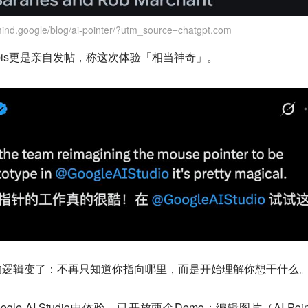
mind.google/blog/ai-pointer/?utm_source=chatgpt.com
 Hassabis更是亲自发帖，称这次体验「相当神奇」。
的逻辑变了：不再只知道你指向哪里，而是开始理解你想干什么
 AI Studio中体验，已开放两个Demo：编辑图片（AI-Point