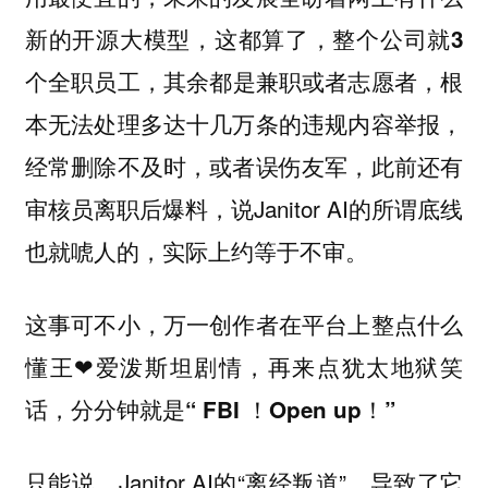
新的开源大模型，这都算了，整个公司就
3
其余都是
或者
根
个全职员工，
兼职
志愿者，
本无法处理多达十几万条的
举报，
违规内容
经常删除不及时，或者误伤友军，此前还有
审核员离职后爆料，说Janitor AI的所谓底线
也就唬人的，实际上约等于不审。
这事可不小，万一创作者在平台上整点什么
懂王❤爱泼斯坦剧情，再来点犹太地狱笑
话，分分钟就是
“ FBI ！Open up！”
只能说，Janitor AI的“离经叛道”，导致了它