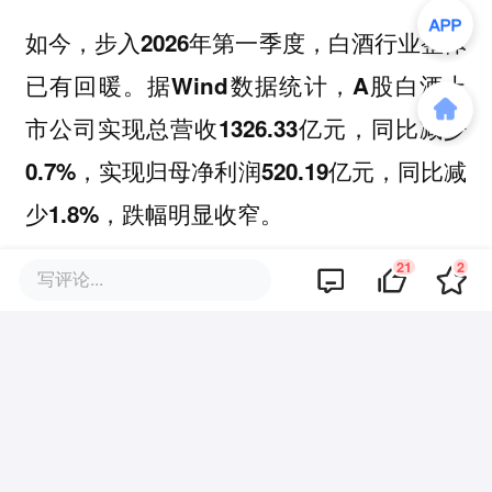
如今，步入2026年第一季度，白酒行业整体
已有回暖。据Wind数据统计，A股白酒上
市公司实现总营收1326.33亿元，同比减少
0.7%，实现归母净利润520.19亿元，同比减
少1.8%，跌幅明显收窄。
21
2
写评论...
以茅台、五粮液为代表的高端白酒发挥行业
龙头作用，面向消费端改革初显成效，一季
度i茅台平台收入215.53亿元，同比增长
267.17%；一季度实现总营收547.03亿元，
同比增长6.34%，率先实现企稳。