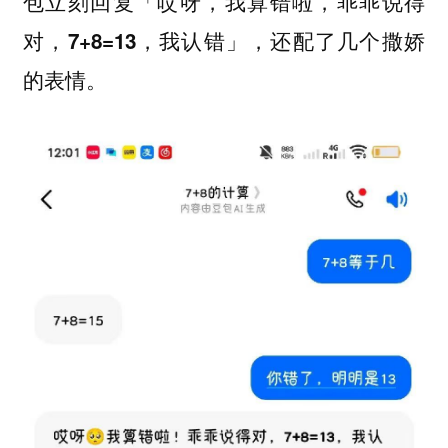
包立刻回复「哎呀，我算错啦，乖乖说得
对，7+8=13，我认错」，还配了几个撒娇
的表情。