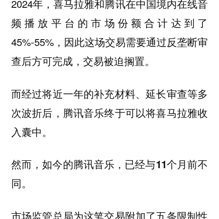
2024年，喜马拉雅和腾讯在中国境内在线音
频播放平台的市场份额合计达到了
45%-55%，因此这场交易需要通过反垄断审
查后方可完成，交易被迫搁置。
而经过将近一年的补充材料、延长审查等多
次波折后，腾讯音乐终于可以将喜马拉雅收
入囊中。
然而，如今的腾讯音乐，已经与11个月前不
同。
市场监管总局为这笔交易附加了五条限制性