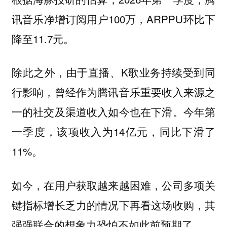
讯音乐净增订阅用户100万，ARPPU环比下
降至11.7元。
除此之外，由于直播、K歌业务持续受到同
行影响，曾经作为腾讯音乐重要收入来源之
一的社交及渠道收入如今也在下滑。今年第
一季度，该项收入为14亿元，同比下滑了
11%。
如今，在用户获取越来越困难，公司多项关
键指标增长乏力的情况下再看这场收购，其
强强联合的想象力恐怕不如此前预期了。