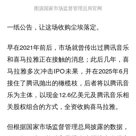
图源国家市场监督管理总局官网
一纸公告，让这场收购尘埃落定。
早在2021年前后，市场就曾传出过腾讯音乐
和喜马拉雅正在接触的消息；此后几年，喜
马拉雅多次冲击IPO未果，并在2025年6月
接住了腾讯抛出的橄榄枝，后者将以腾讯音
乐为主体，以现金12.6亿美元及腾讯音乐相
关股权组合的方式，全资收购喜马拉雅。
但根据国家市场监督管理总局披露的数据，