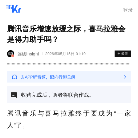
登录
腾讯音乐增速放缓之际，喜马拉雅会
是得力助手吗？
连线Insight
2026年05月15日 01:19
收购完成后，两者将联合作战。
腾讯音乐与喜马拉雅终于要成为“一家
人”了。