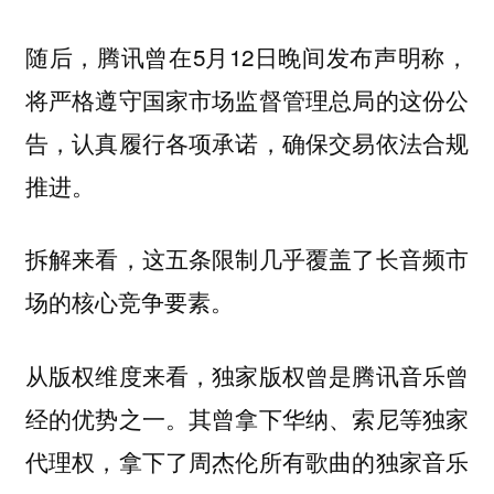
随后，腾讯曾在5月12日晚间发布声明称，
将严格遵守国家市场监督管理总局的这份公
告，认真履行各项承诺，确保交易依法合规
推进。
拆解来看，这五条限制几乎覆盖了长音频市
场的核心竞争要素。
从版权维度来看，独家版权曾是腾讯音乐曾
经的优势之一。其曾拿下华纳、索尼等独家
代理权，拿下了周杰伦所有歌曲的独家音乐