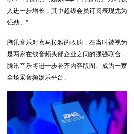
入进一步增长，其中超级会员订阅表现尤为
强劲。”
腾讯音乐对喜马拉雅的收购，在当时被视为
是两家在线音频头部企业之间的强强联合，
腾讯音乐将进一步补齐内容版图、成为一家
全场景音频娱乐平台。