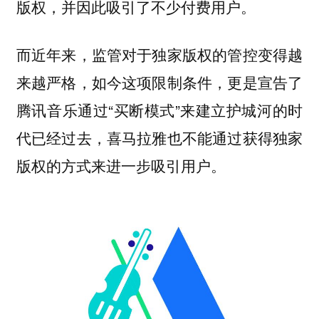
版权，并因此吸引了不少付费用户。
而近年来，监管对于独家版权的管控变得越
来越严格，如今这项限制条件，更是宣告了
腾讯音乐通过“买断模式”来建立护城河的时
代已经过去，喜马拉雅也不能通过获得独家
版权的方式来进一步吸引用户。