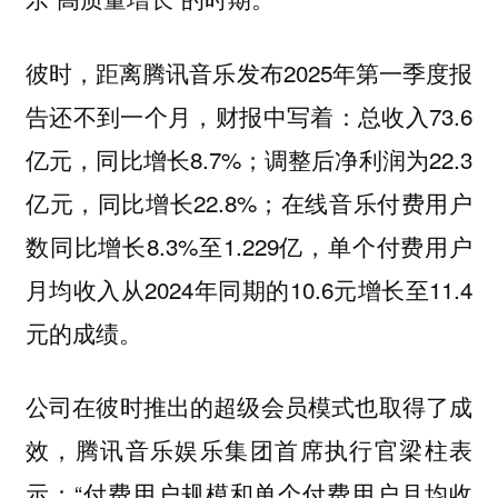
彼时，距离腾讯音乐发布2025年第一季度报
告还不到一个月，财报中写着：总收入73.6
亿元，同比增长8.7%；调整后净利润为22.3
亿元，同比增长22.8%；在线音乐付费用户
数同比增长8.3%至1.229亿，单个付费用户
月均收入从2024年同期的10.6元增长至11.4
元的成绩。
公司在彼时推出的超级会员模式也取得了成
效，腾讯音乐娱乐集团首席执行官梁柱表
示：“付费用户规模和单个付费用户月均收