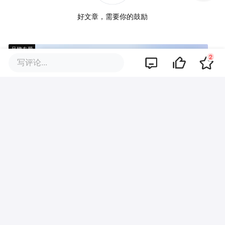
好文章，需要你的鼓励
品牌专题
2
写评论...
你可能也喜欢这些文章
马斯克再画“大饼”：1万亿美元营
收，谁来买单？
每秒2.4公里，SpaceX火箭残骸
撞上月球了