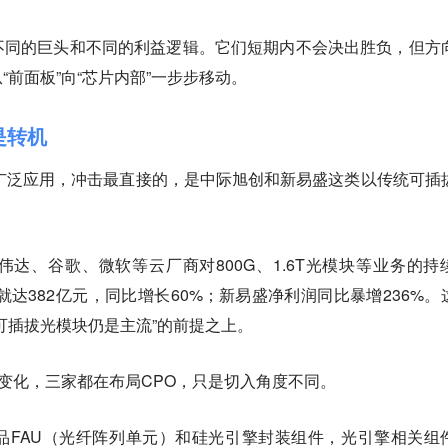
不同的巨头和不同的利益逻辑。它们短期内不会决出胜负，但方
前面板”向“芯片内部”一步步移动。
是转机
广泛应用，冲击最直接的，是中际旭创和新易盛这类以传统可插
达、谷歌、微软等云厂商对800G、1.6T光模块等业务的持
就达382亿元，同比增长60%；新易盛净利润同比暴增236%。
可插拔光模块仍是主流”的前提之上。
些变化，三家都在布局CPO，只是切入角度不同。
品FAU（光纤阵列单元）和硅光引擎封装组件，光引擎相关组