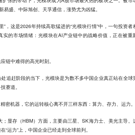
础设施扩张的带动下，光模块成为A股市场最火热的板块之一。被市
—新易盛、中际旭创、天孚通信，涨势尤为凶猛。
里”，这是2026年持续高歌猛进的“光模块行情”中，一句投资者
真实的市场情绪：光模块在AI产业链中的战略价值，正在被重
供应链中难得的高光时刻。
尚处追赶阶段的当下，光模块是为数不多中国企业真正站在全球
科技赛道。
台精密机器，它的运转核心离不开三样东西：算力、存力、运力
大；显存（HBM）方面，主要由三星、SK海力士、美光主导。
在“运力”上，中国企业已经走到全球前列。