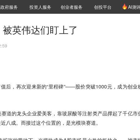
创投发布
项目推荐
核心服务
LP源计划
政府服务
投资人服务
创业者服务
创投平台
AI测
36氪Pro
VClub
VClub投资机构库
创投氪堂
城市之窗
投资机构职位推介
企业入驻
投资人认证
飙，被英伟达们盯上了
:59
市值后，再次迎来新的“里程碑”——股价突破1000元，成为创业
美赛道的龙头企业爱美客，靠玻尿酸等注射类产品撑起了千亿市
去近八成。而接过这个位置的，是光模块赛道。