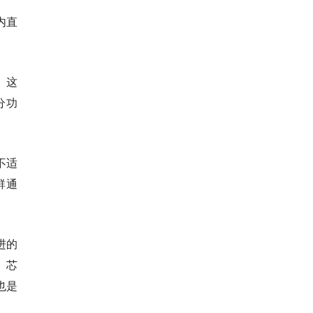
内直
。这
分功
不适
群通
进的
间、芯
也是