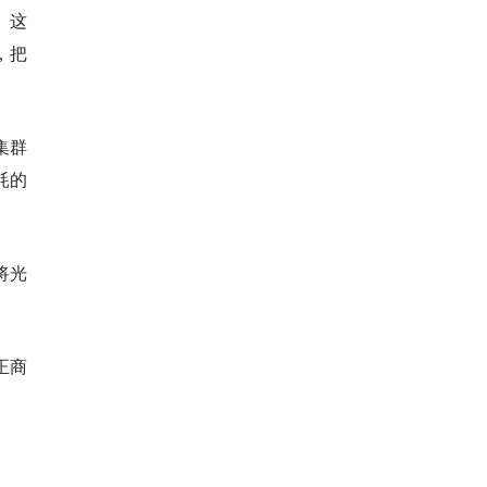
。这
，把
集群
耗的
将光
正商