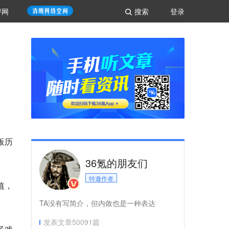
评网
搜索
登录
板历
36氪的朋友们
特邀作者
值，
TA没有写简介，但内敛也是一种表达
发表文章
50091
篇