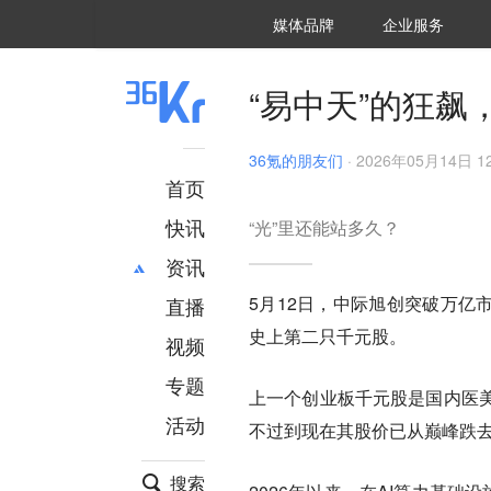
36氪Auto
数字时氪
企业号
未来消费
智能涌现
未来城市
启动Power on
媒体品牌
企业服务
企服点评
36氪出海
36氪研究院
潮生TIDE
36氪企服点评
36Kr研究院
36氪财经
职场bonus
36碳
后浪研究所
36Kr创新咨询
暗涌Waves
硬氪
氪睿研究院
“易中天”的狂
36氪的朋友们
·
2026年05月14日 12
首页
快讯
“光”里还能站多久？
资讯
5月12日，中际旭创突破万亿
直播
最新
推荐
史上第二只千元股。
创投
财经
视频
汽车
AI
专题
上一个创业板千元股是国内医
科技
项目推荐
活动
专精特新
安徽
不过到现在其股价已从巅峰跌
搜索