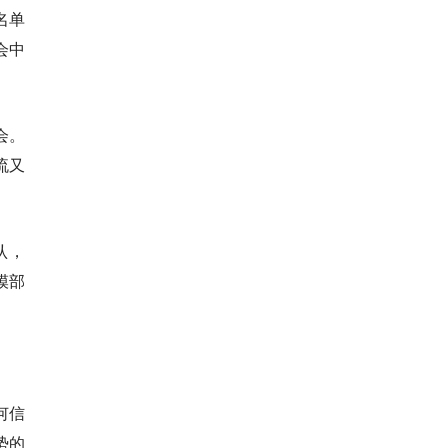
名单
会中
会。
流又
认，
模部
何信
势的