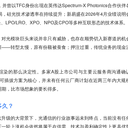
以TFC身份出现在英伟达Spectrum-X Photonics合作伙伴
局，硅光技术渗透率在持续提升；新易盛在2026年4月业绩说明
LPO/LRO、XPO、NPO及CPO等多种互联形态的技术体系。
，对光模块巨头来说并非只有威胁，也存在顺势切入新赛道的机
握——转型太慢，原有份额被蚕食；押注过重，传统业务的现金
渲染的那么决定性。多家A股上市公司与主要云服务商沟通确
划仍以可插拔方案为核心，并未有任何云厂商计划在近两三年内大规
周期，比市场想象的要长得多。
多久？
续升级的大背景下，光通信的行业故事远未到终点，当前没有任
下一轮上涨机会依然将属于在供需、技术与盈利确定性上更具优