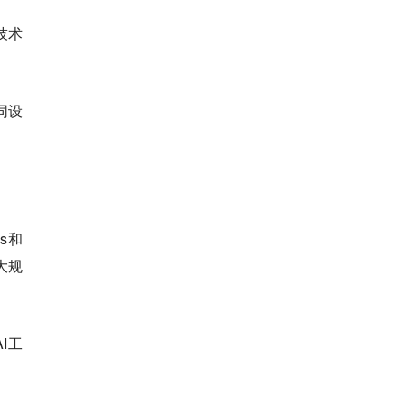
技术
同设
s和
大规
I工