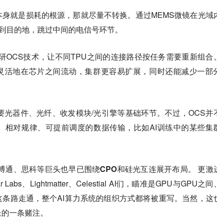
身就是损耗的根源，那就尽量不转换。通过MEMS微镜在光域
”到目的地，跳过中间的电信号环节。
了自研OCS技术，让不同TPU之间的连接路径按任务需要重新组合
更灵活地在芯片之间流动，集群更容易扩展，同时还能减少一部
要光器件、光纤、收发模块/光引擎等基础环节。不过，OCS并
、相对规律、可提前调度的数据传输，比如AI训练中的某些集
博通、思科等巨头也早已围绕CPO和硅光互连展开布局。
更激
bs、Lightmatter、Celestial AI们，瞄准是GPU与GPU之
条路走通，整个AI算力系统的组织方式都将被重写。当然，这
长的一条赌注。