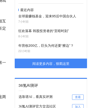
场戏
最近内容
全球最赚钱基金，迎来95后中国合伙人
相互
7小时前
新定
狂欢落幕 韩股投资者的“至暗时刻”
8小时前
年营收200亿，巨头为何还要“擦边”？
22小时前
第一
阅读更多内容，狠戳这里
。
36氪AI测评
这两
选靠谱AI，看真实评测
查看
36氪AI测评官方交流社区
加入