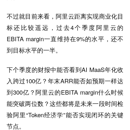
不过就目前来看，阿里云距离实现商业化目
标还比较遥远，过去4个季度阿里云的
EBITA margin一直维持在9%的水平，还不
到目标水平的一半。
下个季度的财报中能否看到AI MaaS年化收
入跨过100亿？年末ARR能否如预期一样达
到300亿？阿里云的EBITA margin什么时候
能突破两位数？这些都将是未来一段时间检
验阿里“Token经济学”能否实现闭环的关键
节点。