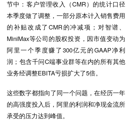
节中：客户管理收入（CMR）的统计口径
本季度做了调整，一部分原本计入销售费用
的补贴改成了CMR的冲减项；对智谱、
MiniMax等公司的股权投资，因市值变动为
阿里一个季度赚了300亿元的GAAP净利
润；包含千问C端事业群等在内的所有其他
业务经调整EBITA亏损扩大了5倍。
这些数字都指向了同一个问题，在经历一年
的高强度投入后，阿里的利润和净现金流所
承受的压力达到峰值。