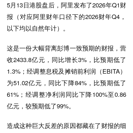
5月13日港股盘后，阿里发布了2026年Q1财
报（对应阿里财年口径下的2026财年Q4，
以下均以自然年计）。
这是一份大幅背离彭博一致预期的财报，营
收2433.8亿元，同比增长3%，比预期低了
1.3%；经调整息税及摊销前利润（EBITA）
为51.02亿元，同比下降84%，比预期低了
61%；经调整净利润同比下降100%至0.86
亿元，较预期低了99%。
造成这种巨大反差的原因都藏在了财报的细