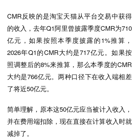
CMR反映的是淘宝天猫从平台交易中获得
的收入，去年Q1阿里曾披露季度CMR为710
亿元，如果按照本季度披露的1%推算，
2026年Q1的CMR大约是717亿元。如果按
照调整后的8%来推算，那么本季度的CMR
大约是766亿元。两种口径下在收入端相差
了将近50亿元。
简单理解，原本这50亿元应当被计入收入，
并在费用端扣除，现在直接在计算收入时就
减掉了。