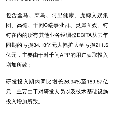
包含盒马、菜鸟、阿里健康、虎鲸文娱集
团、高德、千问C端事业群、灵犀互娱、钉
钉在内的所有其他业务经调整EBITA从去年
同期的亏损34.13亿元大幅扩大至亏损211.6
亿元，主要由于对千问APP的用户获取投入
增加所致；
研发投入期内同比增长26.94%至189.57亿
元，主要由于对研发人员以及技术基础设施
投入增加所致。