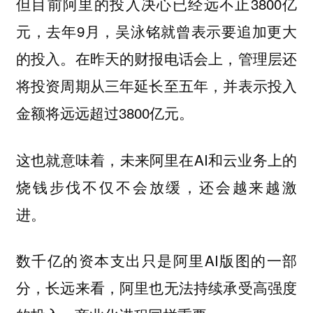
但目前阿里的投入决心已经远不止3800亿
元，去年9月，吴泳铭就曾表示要追加更大
的投入。在昨天的财报电话会上，管理层还
将投资周期从三年延长至五年，并表示投入
金额将远远超过3800亿元。
这也就意味着，未来阿里在AI和云业务上的
烧钱步伐不仅不会放缓，还会越来越激
进。
数千亿的资本支出只是阿里AI版图的一部
分，长远来看，阿里也无法持续承受高强度