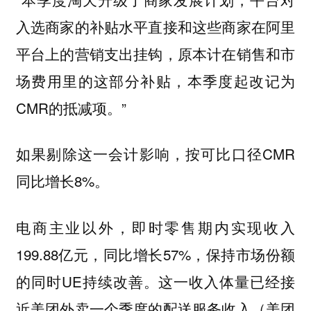
入选商家的补贴水平直接和这些商家在阿里
平台上的营销支出挂钩，原本计在销售和市
场费用里的这部分补贴，本季度起改记为
CMR的抵减项。”
如果剔除这一会计影响，按可比口径CMR
同比增长8%。
电商主业以外，即时零售期内实现收入
199.88亿元，同比增长57%，保持市场份额
的同时UE持续改善。这一收入体量已经接
近美团外卖一个季度的配送服务收入（美团