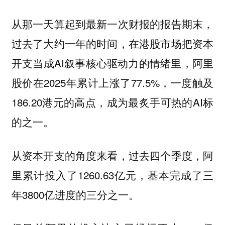
从那一天算起到最新一次财报的报告期末，
过去了大约一年的时间，在港股市场把资本
开支当成AI叙事核心驱动力的情绪里，阿里
股价在2025年累计上涨了77.5%，一度触及
186.20港元的高点，成为最炙手可热的AI标
的之一。
从资本开支的角度来看，过去四个季度，阿
里累计投入了1260.63亿元，基本完成了三
年3800亿进度的三分之一。