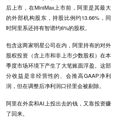
后上市，在MiniMax上市前，阿里是其最大
的外部机构股东，持股比例约13.66%，同
时阿里系还持有智谱约6%的股权。
包含这两家明星公司在内，阿里持有的对外
股权投资（含上市和非上市少数股权）在本
季度市场环境下产生了大笔账面浮盈。这部
分收益是非经营性的、会推高GAAP净利
润，但在调整后净利润口径里会被剔除。
阿里在外卖和AI上投出去的钱，又靠投资赚
了回来。