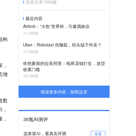
发表文章
1304
篇
最近内容
。
Airbnb：“火热”世界杯，引爆酒旅业
11小时前
结构
Uber：Robotaxi 伤脑筋，转头猛干外卖？
11小时前
依然撕裂的拉美阿里：电商花钱打仗，放贷
家，
收紧门槛
店增
12小时前
阅读更多内容，狠戳这里
道数
升
，
量，
36氪AI测评
选靠谱AI，看真实评测
查看