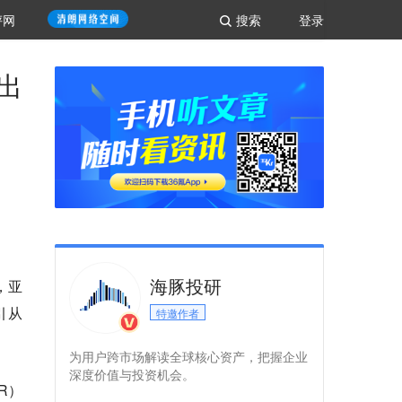
评网
搜索
登录
出
海豚投研
说，亚
引从
特邀作者
为用户跨市场解读全球核心资产，把握企业
深度价值与投资机会。
R）