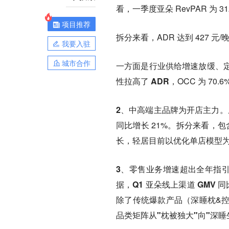
看，一季度亚朵 RevPAR 为 31
项目推荐
拆分来看，ADR 达到 427 元/
我要入驻
城市合作
一方面是行业供给增速放缓、
性拉高了 ADR
，OCC 为 70.6
2、中高端主品牌为开店主力
。
同比增长 21%。拆分来看，
包
长，轻居目前以优化单店模型
3、零售业务增速超出全年指
据，
Q1 亚朵线上渠道 GMV
除了传统爆款产品（深睡枕&
品类矩阵从"枕被独大"向"深