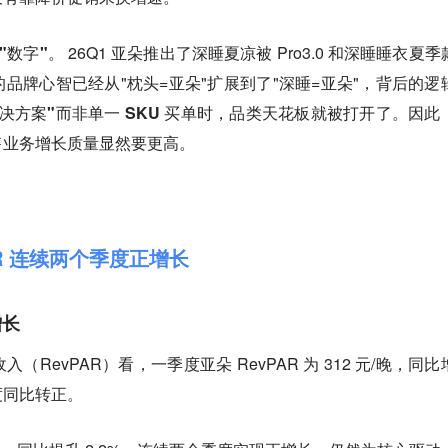
"数字"
。 26Q1 亚朵推出了深睡夏凉被 Pro3.0 和深睡睡衣夏季
品牌心智已经从"枕头=亚朵"扩展到了"深睡=亚朵"，
背后的逻
决方案"而非单一 SKU 买单时，品类天花板就被打开了。
因此
售业务增长质量显然要更高。
DR 连续两个季度正增长
增长
RevPAR）看，一季度亚朵 RevPAR 为 312 元/晚，同比
季度同比转正
。