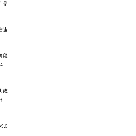
产品
增速
阶段
%，
头或
外，
.0