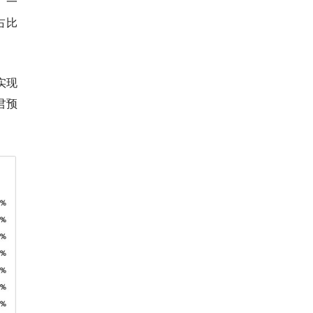
。
一
占比
实现
君预