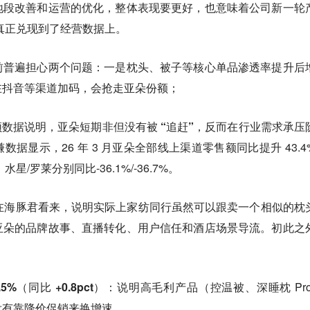
地段改善和运营的优化，整体表现要更好，也意味着公司新一轮
是真正兑现到了经营数据上。
前普遍担心两个问题：一是枕头、被子等核心单品渗透率提升后
在抖音等渠道加码，会抢走亚朵份额；
高频数据说明，
亚朵短期非但没有被 “追赶”，反而在行业需求承压
数据显示，26 年 3 月亚朵全部线上渠道零售额同比提升 43.4
星/罗莱分别同比-36.1%/-36.7%。
，在海豚君看来，说明实际上
家纺同行虽然可以跟卖一个相似的枕
亚朵的品牌故事、直播转化、用户信任和酒店场景导流。
初此之
%（同比 +0.8pct）：
说明高毛利产品（控温被、深睡枕 Pro3
没有靠降价促销来换增速。