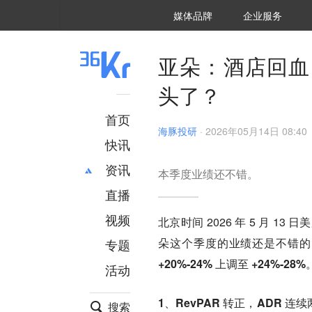
36氪Auto
数字时氪
企业号
未来消费
智能涌现
未来城市
启动Power on
媒体品牌
企业服务
企服点评
36氪出海
36氪研究院
潮生TIDE
36氪企服点评
36Kr研究院
36氪财经
职场bonus
36碳
后浪研究所
36Kr创新咨询
暗涌Waves
硬氪
氪睿研究院
亚朵：酒店回血
头了？
首页
海豚投研
·
2026年05月14日 08:40
快讯
资讯
本季度业绩还不错。
直播
最新
推荐
创投
财经
视频
北京时间 2026 年 5 月 13
汽车
AI
朵这个季度的业绩还是不错的
专题
科技
项目推荐
+20%-24% 上调至 +24%-28%
活动
专精特新
安徽
1、RevPAR 转正，ADR 
搜索