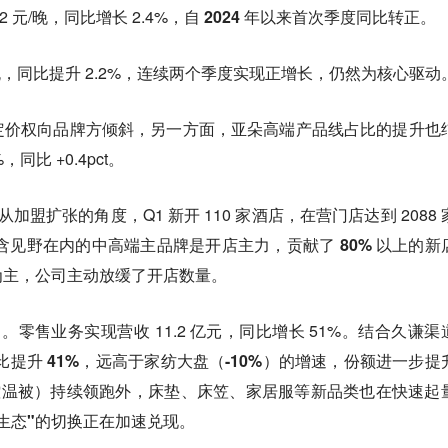
2 元/晚，同比增长 2.4%，
自 2024 年以来首次季度同比转正
。
晚，同比提升 2.2%，
连续两个季度实现正增长，仍然为核心驱动
定价权向品牌方倾斜，另一方面，亚朵高端产品线占比的提升也
%，同比 +0.4pct。
从加盟扩张的角度，Q1 新开 110 家酒店，在营门店达到 2088 
含见野在内的中高端主品牌是开店主力，贡献了 80% 以上的新
为主，公司主动放缓了开店数量。
引。
零售业务实现营收 11.2 亿元，同比增长 51%。结合久谦渠
 同比提升 41%，远高于家纺大盘（-10%）的增速，份额进一步提
控温被）持续领跑外，
床垫、床笠、家居服等新品类也在快速起
睡生态"的切换正在加速兑现
。