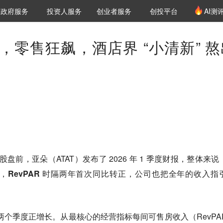
创投发布
项目推荐
核心服务
LP源计划
政府服务
投资人服务
创业者服务
创投平台
AI测
36氪Pro
VClub
VClub投资机构库
创投氪堂
城市之窗
投资机构职位推介
企业入驻
投资人认证
，零售狂飙，酒店界 “小清新” 熬
 日美股盘前，亚朵（ATAT）发布了 2026 年 1 季度财报，整体来
，
RevPAR 时隔两年首次同比转正，公司也把全年的收入指
。
连续两个季度正增长
。从最核心的经营指标每间可售房收入（RevPA