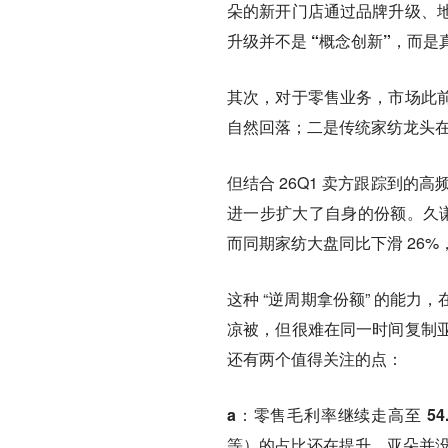
朵的新开门店通过品牌升级、
升级并不是 “概念创新”，而
其次，对于零售业务，
市场此
自然回落；二是传统家纺龙头
但结合 26Q1 卖方跟踪到的
进一步扩大了自身的份额
。久谦
而同期家纺大盘同比下滑 26%，水
这种 “逆周期拿份额” 的能力
凉被，但很难在同一时间复制
还有两个值得关注的点：
a：零售毛利率继续走高至 54.5
等）的占比还在提升，亚朵并