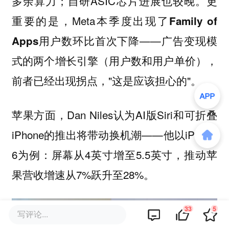
多余算力；自研ASIC芯片进展也较晚。更
重要的是，Meta本季度出现了
Family of
——广告变现模
Apps用户数环比首次下降
式的两个增长引擎（用户数和用户单价），
前者已经出现拐点，"这是应该担心的"。
方面，Dan Niles认为AI版Siri和可折叠
苹果
iPhone的推出将带动换机潮——他以iPhone
6为例：屏幕从4英寸增至5.5英寸，推动苹
果营收增速从7%跃升至28%。
33
5
写评论...