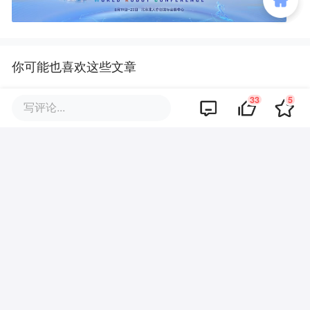
你可能也喜欢这些文章
33
5
氪星晚报 ｜搜狐：2026年Q2总
写评论...
收入1.36亿美元，同比增长7%；
千问开放平台上线；高盛：全球A
I投资今年将突破10000亿美元，
美国投资接近6000亿美元
8点1氪丨宇树科技今日申购，中
一签或赚20万元；胖东来关闭许
昌24年老店，于东来回应；拜登
前列腺癌持续恶化，癌细胞已扩
散
9点1氪｜宇树科技中签率不足长
鑫十五分之一；东航宣布提前14
天可免费退改票；雪佛兰将停止
在华销售