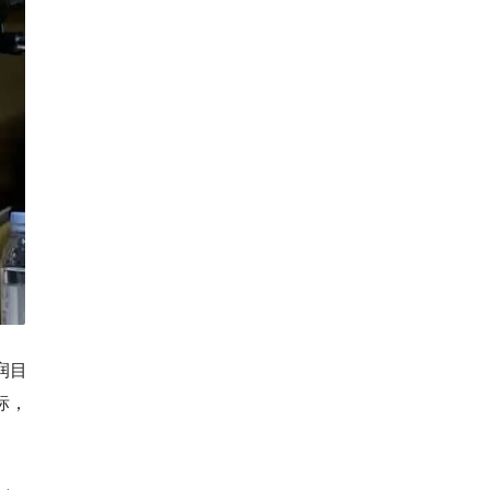
润目
标，