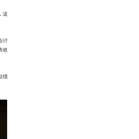
，这
会计
表收
业绩