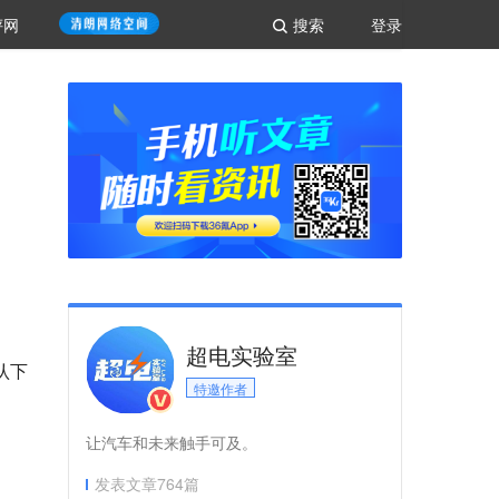
评网
搜索
登录
超电实验室
认下
特邀作者
让汽车和未来触手可及。
发表文章
764
篇