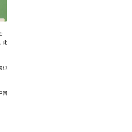
任，
，此
管也
召回