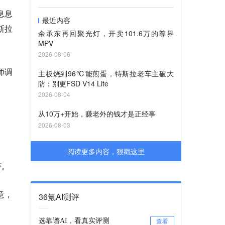
息息
最近内容
斯拉
余承东再回聚光灯，开卖101.6万的尊界
MPV
2026-08-06
师调
主板烧到96℃能煎蛋，特斯拉老车主破大
防：别更FSD V14 Lite
2026-08-04
从10万+开始，赚老外的钱才是正经事
2026-08-03
阅读更多内容，狠戳这里
等。
意，
36氪AI测评
选靠谱AI，看真实评测
查看