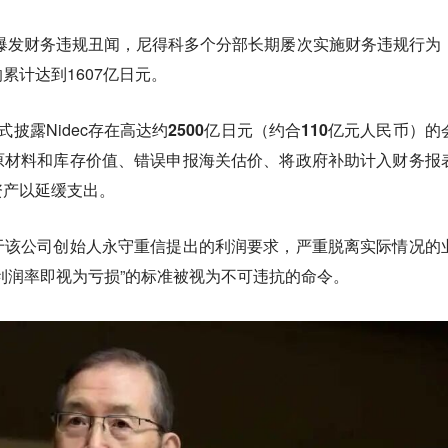
出爆发财务违规丑闻，尼得科多个分部长期屡次实施财务违规行为
累计达到1607亿日元。
披露Nidec存在高达约
2500亿日元（约合110亿元人民币）的
原材料和库存价值、错误申报海关估价、将政府补助计入财务报
资产以延缓支出。
于该公司创始人永守重信提出的利润要求，严重脱离实际情况的
业利润率即视为亏损
”的标准被视为不可违抗的命令。