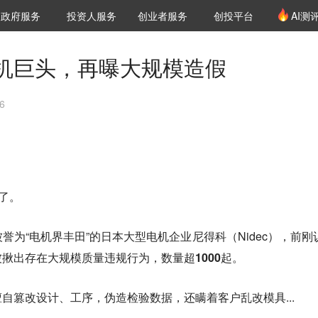
创投发布
项目推荐
核心服务
LP源计划
政府服务
投资人服务
创业者服务
创投平台
AI测
36氪Pro
VClub
VClub投资机构库
创投氪堂
城市之窗
投资机构职位推介
企业入驻
投资人认证
机巨头，再曝大规模造假
6
了。
誉为“电机界丰田”的日本大型电机企业尼得科（Nidec），前刚
被揪出存在
大规模质量违规行为，数量超1000起
。
自篡改设计、工序，伪造检验数据，还瞒着客户乱改模具...