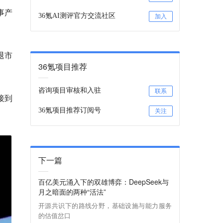
事产
36氪AI测评官方交流社区
加入
退市
36氪项目推荐
咨询项目审核和入驻
联系
接到
36氪项目推荐订阅号
关注
下一篇
百亿美元涌入下的双雄博弈：DeepSeek与
月之暗面的两种“活法”
开源共识下的路线分野，基础设施与能力服务
的估值岔口