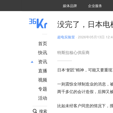
36氪Auto
数字时氪
企业号
未来消费
智能涌现
未来城市
启动Power on
媒体品牌
企业服务
企服点评
36氪出海
36氪研究院
潮生TIDE
36氪企服点评
36Kr研究院
36氪财经
职场bonus
36碳
后浪研究所
36Kr创新咨询
暗涌Waves
硬氪
氪睿研究院
没完了，日本电
超电实验室
·
2026年05月13日 12:4
首页
快讯
特斯拉核心供应商
资讯
日本“躬匠”精神，可能又要重现
直播
最新
推荐
创投
财经
视频
一则震惊全球制造业的消息，被
汽车
AI
专题
两千多亿的会计造假，后脚又
科技
项目推荐
活动
专精特新
安徽
比如未经客户同意的情况下，擅
搜索