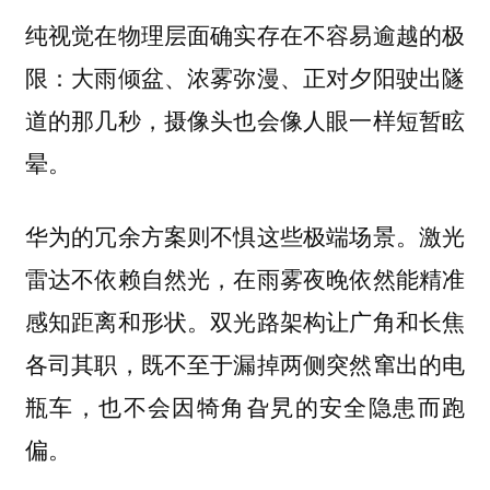
纯视觉在物理层面确实存在不容易逾越的极
限：大雨倾盆、浓雾弥漫、正对夕阳驶出隧
道的那几秒，摄像头也会像人眼一样短暂眩
晕。
华为的冗余方案则不惧这些极端场景。激光
雷达不依赖自然光，在雨雾夜晚依然能精准
感知距离和形状。双光路架构让广角和长焦
各司其职，既不至于漏掉两侧突然窜出的电
瓶车，也不会因犄角旮旯的安全隐患而跑
偏。