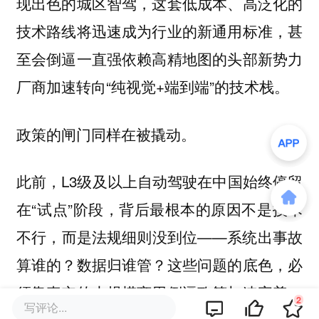
现出色的城区智驾，这套低成本、高泛化的
技术路线将迅速成为行业的新通用标准，甚
至会倒逼一直强依赖高精地图的头部新势力
厂商加速转向“纯视觉+端到端”的技术栈。
政策的闸门同样在被撬动。
此前，L3级及以上自动驾驶在中国始终停留
在“试点”阶段，背后最根本的原因不是技术
不行，而是法规细则没到位——系统出事故
算谁的？数据归谁管？这些问题的底色，必
须靠真实的大规模商用倒逼政策加速完善。
2
写评论...