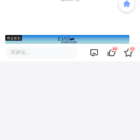
商业策划
60
12
写评论...
商务合作
关于我们
加入我们
联系我们
城市加盟
寻求报道
我要入驻
投资者关系
违法和不良信息、未成年人保护举报电话：010-89650707
举报邮箱：jubao@36kr.com 网上有害信息举报
© 2011~
2026
北京多氪信息科技有限公司 |
京ICP备12031756号-6
|
京ICP证150143号
| 京公网安备11010502057322号