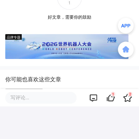
1
好文章，需要你的鼓励
品牌专题
你可能也喜欢这些文章
1
2
一日“五难临门”，百亿光电龙头两
写评论...
连跌停
一签7.5万、估值609亿，机构投
资人都在疯抢宇树科技？