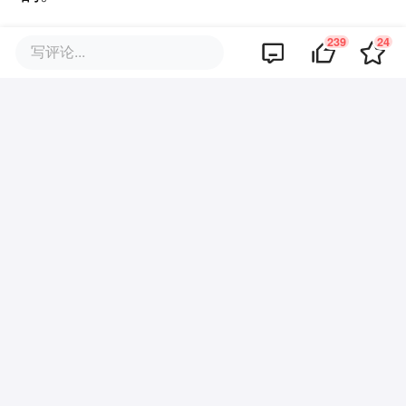
239
24
所以目前头部大厂的状态，基本是训练侧能
写评论...
用英伟达尽量用，国产主打推理和集采场
景。
但这个格局说明了英伟达的处境：它回来之
后，
拿到的不会再是三年前那种全场景的主
导地位，而是几个特定场景里的补充选项。
中国AI产业第一次在自己的市场上，真正有
了选择权。这是三年管制打出来最意想不到
的结果，对英伟达来说也是最难受的地方