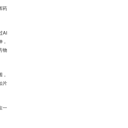
挥药
AI
伸，
药物
围，
如片
在一