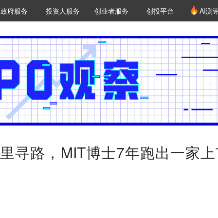
创投发布
项目推荐
核心服务
LP源计划
政府服务
投资人服务
创业者服务
创投平台
AI测
36氪Pro
VClub
VClub投资机构库
创投氪堂
城市之窗
投资机构职位推介
企业入驻
投资人认证
宫里寻路，MIT博士7年跑出一家上