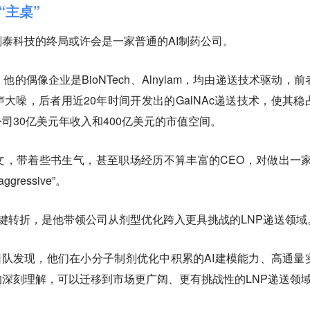
“主桌”
泰科技的终局或许会是一家普通的AI制药公司。
的偶像企业是BioNTech、Alnylam，均由递送技术驱动，前
声大噪，后者用近20年时间开发出的GalNAc递送技术，使其稳
司30亿美元年收入和400亿美元的市值空间。
，带着些书生气，甚至职场经历不算丰富的CEO，对做出一家
ressive”。
键转折，是他带领公司从剂型优化跨入更具挑战的LNP递送领域
科技团队发现，他们在小分子制剂优化中积累的AI建模能力、高通量
深刻理解，可以迁移到市场更广阔、更有挑战性的LNP递送领