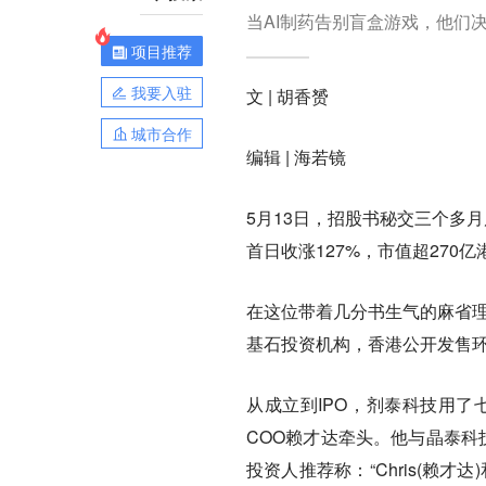
当AI制药告别盲盒游戏，他们决
项目推荐
我要入驻
文 | 胡香赟
城市合作
编辑 | 海若镜
5月13日，招股书秘交三个多
首日收涨127%，市值超270亿
在这位带着几分书生气的麻省理
基石投资机构，香港公开发售环
从成立到IPO，剂泰科技用了
COO赖才达牵头。他与晶泰科
投资人推荐称：“Chris(赖