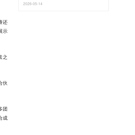
2026-05-14
睿还
展示
素之
合伙
多团
合成