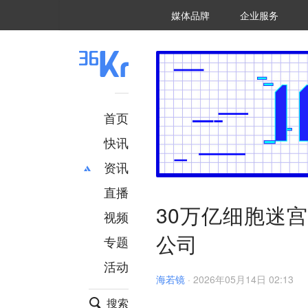
36氪Auto
数字时氪
企业号
未来消费
智能涌现
未来城市
启动Power on
媒体品牌
企业服务
企服点评
36氪出海
36氪研究院
潮生TIDE
36氪企服点评
36Kr研究院
36氪财经
职场bonus
36碳
后浪研究所
36Kr创新咨询
暗涌Waves
硬氪
氪睿研究院
首页
快讯
资讯
直播
最新
推荐
30万亿细胞迷
创投
财经
视频
汽车
AI
公司
专题
科技
项目推荐
活动
专精特新
安徽
海若镜
·
2026年05月14日 02:13
搜索