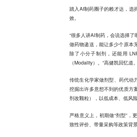
踏入AI制药圈子的赖才达，选
效。
“很多人讲AI制药，会说选择
做药物递送，能让多少个原本
除了小分子制剂，还能用 L
（Modality）。”高健凯回忆道
传统生化学家做剂型、药代动力
挖掘出许多意想不到的优质方
剂改颗粒），以低成本、低风
严格意义上，初期做“剂型”，
致性评价、带量采购等政策背景