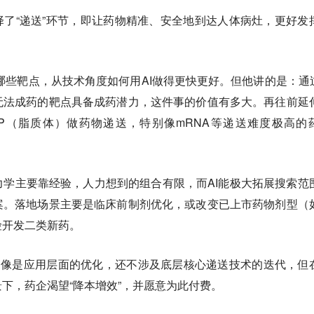
择了“递送”环节，即让药物精准、安全地到达人体病灶，更好发
了哪些靶点，从技术角度如何用AI做得更快更好。但他讲的是：通过
无法成药的靶点具备成药潜力，这件事的价值有多大。再往前延
NP（脂质体）做药物递送，特别像mRNA等递送难度极高的
。
学主要靠经验，人力想到的组合有限，而AI能极大拓展搜索范
案。落地场景主要是临床前制剂优化，或改变已上市药物剂型（
险开发二类新药。
更像是应用层面的优化，还不涉及底层核心递送技术的迭代，但
下，药企渴望“降本增效”，并愿意为此付费。