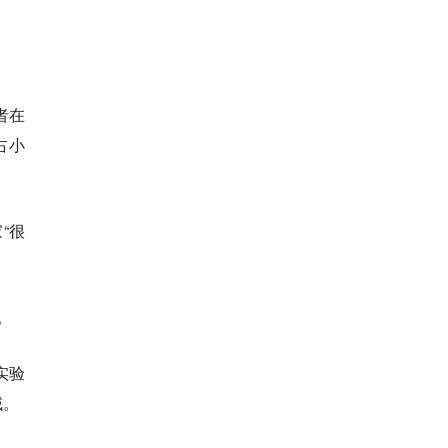
者在
占小
“很
。
实验
域。