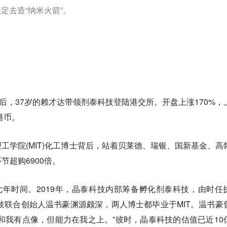
定去造“纳米火箭”。
月后，37岁的赖才达带领剂泰科技登陆港交所。开盘上涨170%，
港币。
工学院(MIT)化工博士背后，站着贝莱德、瑞银、国新基金、高
节超购6900倍。
七年时间。2019年，晶泰科技内部筹备孵化剂泰科技，由时任
技联合创始人温书豪渊源颇深，两人博士都毕业于MIT。温书豪
才达)和我有点像，但能力在我之上。”彼时，晶泰科技的估值已近10