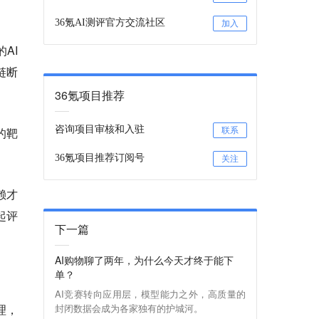
36氪AI测评官方交流社区
加入
AI
链断
36氪项目推荐
咨询项目审核和入驻
的靶
联系
36氪项目推荐订阅号
关注
赖才
起评
下一篇
AI购物聊了两年，为什么今天才终于能下
单？
AI竞赛转向应用层，模型能力之外，高质量的
理，
封闭数据会成为各家独有的护城河。