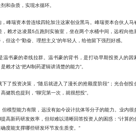
性剂和杂质，实现水循环。
构，峰瑞资本曾连续四轮加注这家创业黑马。峰瑞资本合伙人马
差，赖才达凌晨5点跑到实验室，坐在两个水桶中间，远程向他
，但这个“勤奋、理想主义”的年轻人，给他留下强烈好感。
是温书豪的牵线拉群。温书豪的背书，是打动早期投资人的因
是赖才达“把AI制药逻辑讲清楚的能力”。
下了投资决策，“随后就进入了漫长的抢额度阶段”；光合创投
高健凯也提到，“聊完第一次，就很想投”。
热门，但模型能力有限，远没有如今设计抗体等分子的能力。业内很
I提高新药研发效率，但却难以清晰回答投资人的困惑：“计算的
确度能支撑哪些研发环节发生质变。”