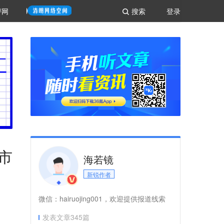
评网
搜索
登录
市
海若镜
新锐作者
微信：hairuojing001，欢迎提供报道线索
发表文章
345
篇