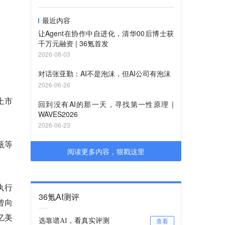
最近内容
让Agent在协作中自进化，清华00后博士获
千万元融资 | 36氪首发
2026-08-03
对话张亚勤：AI不是泡沫，但AI公司有泡沫
2026-06-26
上市
回到没有AI的那一天，寻找第一性原理 |
WAVES2026
2026-06-23
瓴等
阅读更多内容，狠戳这里
执行
36氪AI测评
曾向
亿美
选靠谱AI，看真实评测
查看