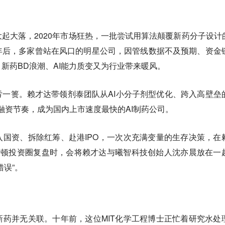
起大落，2020年市场狂热，一批尝试用算法颠覆新药分子设计的
年后，多家曾站在风口的明星公司，因管线数据不及预期、资金
新药BD浪潮、AI能力质变又为行业带来暖风。
一篑。赖才达带领剂泰团队从AI小分子剂型优化、跨入高壁垒
的融资节奏，成为国内上市速度最快的AI制药公司。
国资、拆除红筹、赴港IPO，一次次充满变量的生存决策，在
r ”。波士顿投资圈复盘时，会将赖才达与曦智科技创始人沈亦晨放在一
错误”。
药并无关联。十年前，这位MIT化学工程博士正忙着研究水处