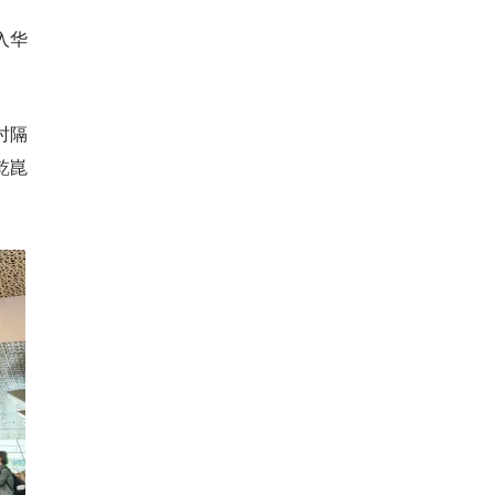
入华
时隔
乾崑