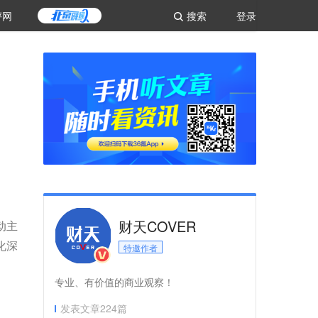
评网
搜索
登录
财天COVER
动主
化深
特邀作者
专业、有价值的商业观察！
发表文章
224
篇