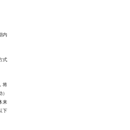
期内
方式
，将
动）
体来
以下