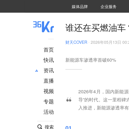
36氪Auto
数字时氪
企业号
未来消费
智能涌现
未来城市
启动Power on
媒体品牌
企业服务
企服点评
36氪出海
36氪研究院
潮生TIDE
36氪企服点评
36Kr研究院
36氪财经
职场bonus
36碳
后浪研究所
36Kr创新咨询
暗涌Waves
硬氪
氪睿研究院
谁还在买燃油车
财天COVER
·
2026年05月13日 00:
首页
快讯
新能源车渗透率首破60%
资讯
直播
最新
推荐
创投
财经
视频
2026年4月，国内新
汽车
AI
导”的时代。这一里程碑
专题
科技
项目推荐
入推进，新能源渗透率有
活动
专精特新
安徽
搜索
01