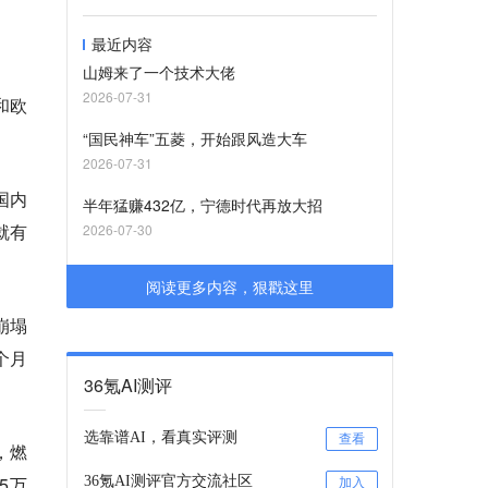
最近内容
山姆来了一个技术大佬
2026-07-31
和欧
“国民神车”五菱，开始跟风造大车
2026-07-31
国内
半年猛赚432亿，宁德时代再放大招
就有
2026-07-30
阅读更多内容，狠戳这里
崩塌
个月
36氪AI测评
选靠谱AI，看真实评测
查看
，燃
5万
36氪AI测评官方交流社区
加入