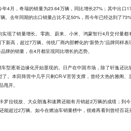
4月，奇瑞的销量为23.64万辆，同比增长27%；其中出口17.
万辆。去年同期的出口销量占比不足50%，而今年已经达到了73
均实现了销量增长。零跑、蔚来、小米、鸿蒙智行4月交付量都
下新高，超过7万辆。传统厂商内部孵化的“新势力”品牌同样表
等品牌的销量，在4月都呈现同比增长的态势。
销车型逐渐边缘化开始显现的。日产在中国市场，除了轩逸还比
了。本田阵营中几乎只剩CR-V苦苦支撑，曾经大热的雅阁、
竞品甩开。
丰田卡罗拉锐放、大众朗逸和速腾还能有月销超2万辆的成绩；到今
销还能超过2万辆。如今在燃油车销量榜中，很难再看到曾经百花