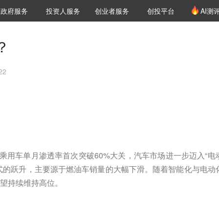
创投发布
项目推荐
核心服务
LP源计划
政府服务
投资人服务
创业者服务
创投平台
AI测
36氪Pro
VClub
VClub投资机构库
创投氪堂
城市之窗
投资机构职位推介
企业入驻
投资人认证
？
22
能源乘用车单月渗透率首次突破60%大关，汽车市场进一步迈入“电
式的跃升，主要源于燃油车销量的大幅下滑。随着智能化与电动
望持续维持高位。