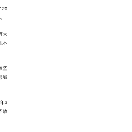
20
%。
有大
现不
较坚
思域
年3
齐放