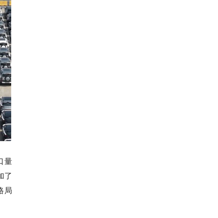
口量
加了
格局