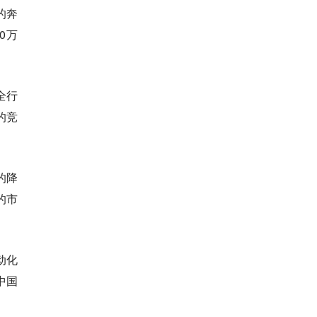
的奔
0万
全行
的竞
的降
的市
动化
中国