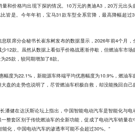
量和价格均出现下探的情况。10万元的奥迪A3，20万元出头
比比皆是。今年年初，宝马31款车型全系官降，最高降幅超过3
息联席分会秘书长崔东树发布的数据显示，2026年前4个月，
减少12款。虽然从数据上看似乎价格战逐渐停歇，但燃油车市场
为25款，较同期增加了8款。
幅度为22.1%，新能源车终端平均优惠幅度为10.9%，燃油车
但大盘的走势也说明了，尽管燃油车积极自救，却没能挽回自己
事长潘健在达沃斯论坛上指出，中国智能电动汽车是智能化与电
供一整套区别于传统燃油车的全新功能，促成了电动汽车销量在
智能化，中国电动汽车的渗透率可能不会超过30%。”