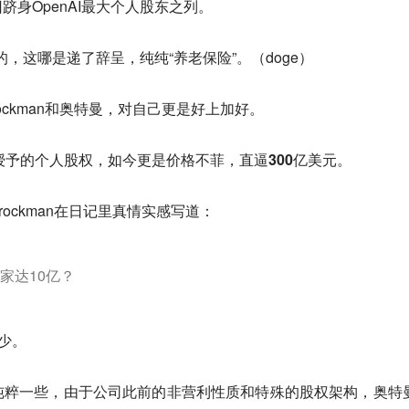
身OpenAI最大个人股东之列。
的，这哪是递了辞呈，纯纯“养老保险”。（doge）
rockman和奥特曼，对自己更是好上加好。
会授予的个人股权，如今更是价格不菲，直逼
300亿美元
。
ockman在日记里真情实感写道：
家达10亿？
少。
纯粹一些，由于公司此前的非营利性质和特殊的股权架构，奥特