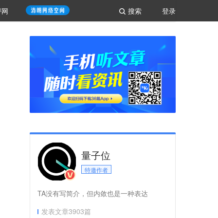
评网
搜索
登录
量子位
特邀作者
TA没有写简介，但内敛也是一种表达
发表文章
3903
篇