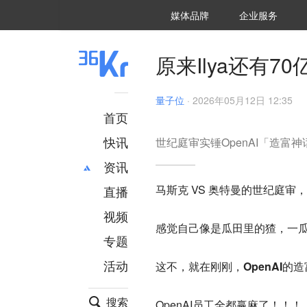
36氪Auto
数字时氪
企业号
未来消费
智能涌现
未来城市
启动Power on
媒体品牌
企业服务
企服点评
36氪出海
36氪研究院
潮生TIDE
36氪企服点评
36Kr研究院
36氪财经
职场bonus
36碳
后浪研究所
36Kr创新咨询
暗涌Waves
硬氪
氪睿研究院
原来Ilya还有70
量子位
·
2026年05月12日 12:35
首页
快讯
世纪庭审实锤OpenAI「造富神
资讯
马斯克 VS 奥特曼的
世纪庭审
，
直播
最新
推荐
创投
财经
视频
感觉自己像是瓜田里的猹，一
汽车
AI
专题
科技
项目推荐
活动
这不，就在刚刚，
OpenAI的
专精特新
安徽
搜索
OpenAI员工全都赢麻了！！！