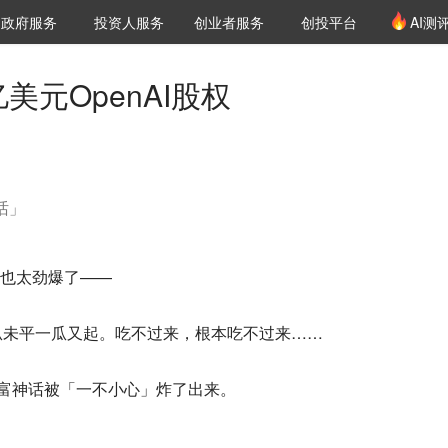
创投发布
项目推荐
核心服务
LP源计划
政府服务
投资人服务
创业者服务
创投平台
AI测
36氪Pro
VClub
VClub投资机构库
创投氪堂
城市之窗
投资机构职位推介
企业入驻
投资人认证
亿美元OpenAI股权
话」
也太劲爆了——
瓜未平一瓜又起。吃不过来，根本吃不过来……
造富神话
被「一不小心」炸了出来。