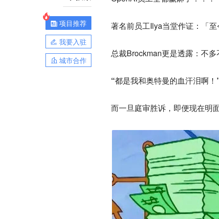
项目推荐
著名前员工Ilya当堂作证：「至今
我要入驻
总裁Brockman更是透露：不
城市合作
“都是我和奥特曼的血汗泪啊！
而一旦庭审胜诉，即便现在明