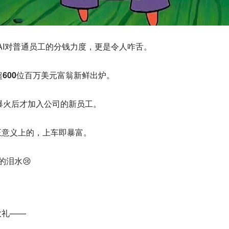
nAI对普通员工的分钱力度，更是令人咋舌。
超
600位
百万美元富翁新鲜出炉。
T爆火后才加入公司的新员工。
正意义上的，
上车即暴富
。
的泪水😢
大礼——