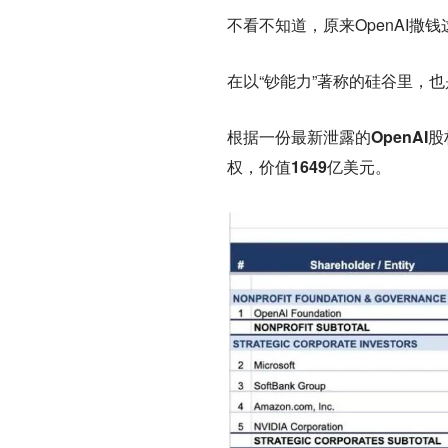
不看不知道，原来OpenAI撒
在以“钞能力”著称的硅谷里，
根据一份最新泄露的
OpenAI
权，价值
1649亿美元
。