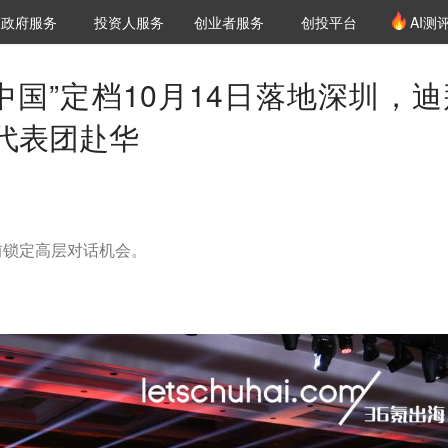
创投发布
项目推荐
核心服务
LP源计划
政府服务
投资人服务
创业者服务
创投平台
AI测
36氪Pro
VClub
VClub投资机构库
创投氪堂
城市之窗
投资机构职位推介
企业入驻
投资人认证
中国”定档10月14日落地深圳，迪
代表团赴华
前锁定高层对话机会。