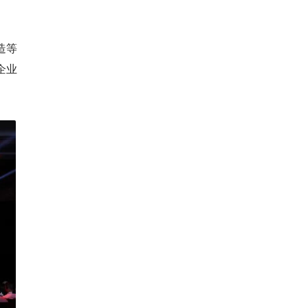
造等
企业