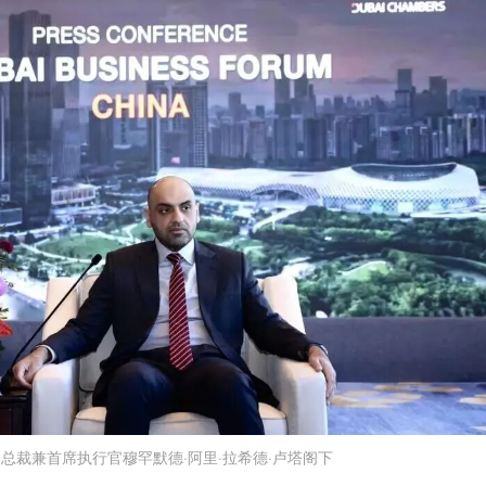
总裁兼首席执行官穆罕默德·阿里·拉希德·卢塔阁下