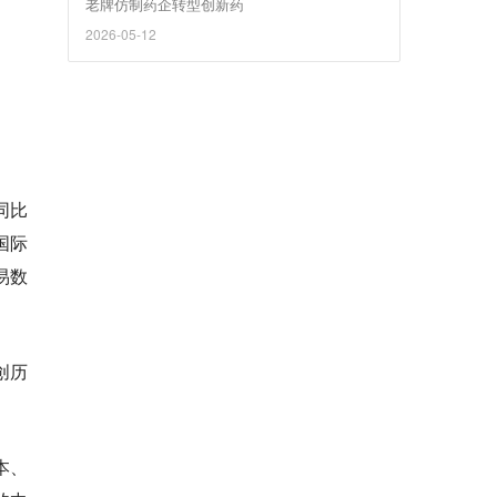
老牌仿制药企转型创新药
2026-05-12
同比
国际
易数
创历
本、