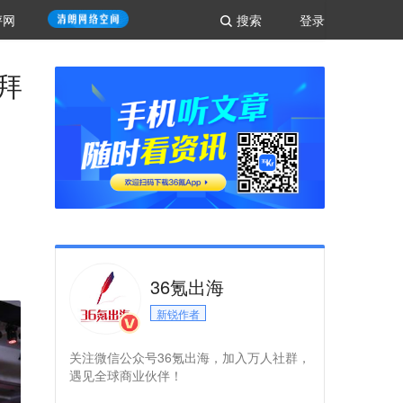
评网
搜索
登录
拜
36氪出海
新锐作者
关注微信公众号36氪出海，加入万人社群，
遇见全球商业伙伴！