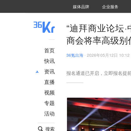
36氪Auto
数字时氪
企业号
未来消费
智能涌现
未来城市
启动Power on
媒体品牌
企业服务
企服点评
36氪出海
36氪研究院
潮生TIDE
36氪企服点评
36Kr研究院
36氪财经
职场bonus
36碳
后浪研究所
36Kr创新咨询
暗涌Waves
硬氪
氪睿研究院
“迪拜商业论坛·
商会将率高级别
首页
36氪出海
·
2026年05月12日 10:12
快讯
资讯
报名通道已开启，立即报名提
直播
最新
推荐
创投
财经
视频
汽车
AI
专题
科技
项目推荐
活动
专精特新
安徽
搜索