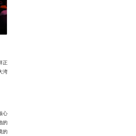
拜正
大湾
核心
地的
境的