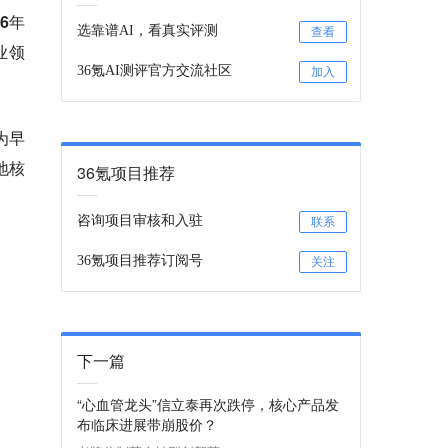
6年
选靠谱AI，看真实评测
查看
业领
36氪AI测评官方交流社区
加入
。
为早
地核
36氪项目推荐
咨询项目审核和入驻
联系
36氪项目推荐订阅号
关注
下一篇
“心血管龙头”信立泰再次跌停，核心产品发
布临床进展带崩股价？