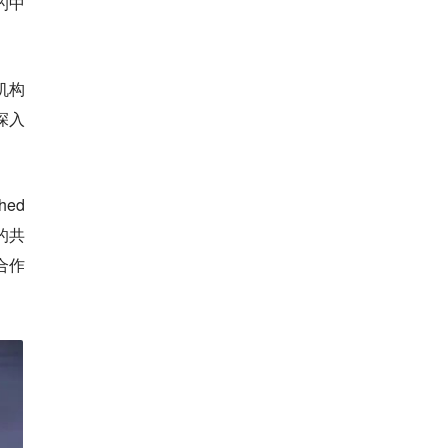
的中
机构
深入
ed
的共
合作