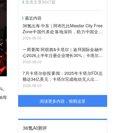
发表文章
3047
篇
最近内容
36氪出海·中东｜阿布扎比Masdar City Free
Zone中国代表处落地深圳，助力中国企业
布局中东市场
2026-08-05
一周要闻·阿联酋&卡塔尔｜迪拜国际金融中
心2026上半年注册企业增长30%；卡塔尔自
由区管理局推出卡塔尔钻石交易所
2026-08-03
7月卡塔尔创投要闻：2025年卡塔尔FDI总
额达34亿美元；卡塔尔完成电动无人出租车
试运行
2026-08-03
%。
6年
阅读更多内容，狠戳这里
36氪AI测评